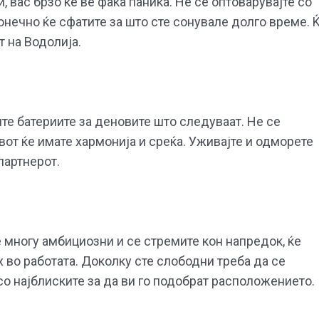
, вас брзо ќе ве фаќа паника. Не се оптоварувајте со
нечно ќе сфатите за што сте сонувале долго време. 
т на Водолија.
те батериите за деновите што следуваат. Не се
вот ќе имате хармонија и среќа. Уживајте и одморете
партнерот.
е многу амбициозни и се стремите кон напредок, ќе
 во работата. Доколку сте слободни треба да се
со најблиските за да ви го подобрат расположението.