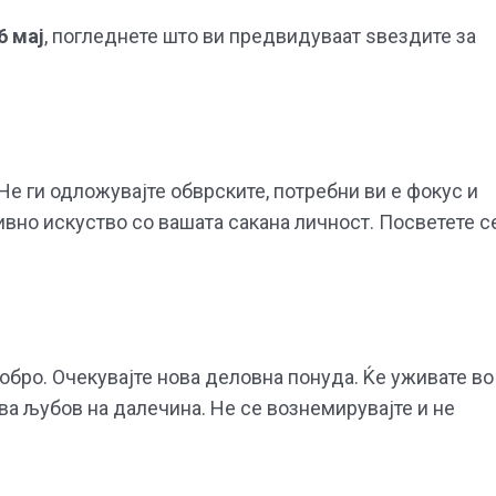
6 мај
, погледнете што ви предвидуваат ѕвездите за
Не ги одложувајте обврските, потребни ви е фокус и
ивно искуство со вашата сакана личност. Посветете с
бро. Очекувајте нова деловна понуда. Ќе уживате во
ува љубов на далечина. Не се вознемирувајте и не