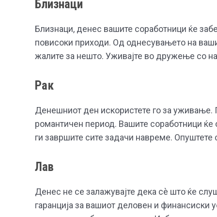
Близнаци
Близнаци, денес вашите соработници ќе забе
повисоки приходи. Од однесувањето на ваши
жалите за нешто. Уживајте во дружење со на
Рак
Денешниот ден искористете го за уживање. 
романтичен период. Вашите соработници ќе о
ги завршите сите задачи навреме. Опуштете с
Лав
Денес не се залажувајте дека сè што ќе слу
гаранција за вашиот деловен и финансиски ус