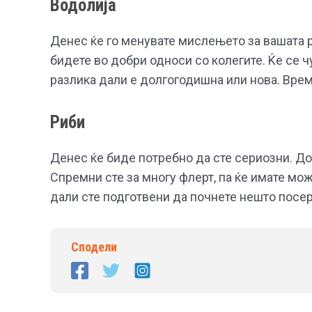
Водолија
Денес ќе го менувате мислењето за вашата ра
бидете во добри односи со колегите. Ќе се чу
разлика дали е долгогодишна или нова. Вре
Риби
Денес ќе биде потребно да сте сериозни. До
Спремни сте за многу флерт, па ќе имате мо
дали сте подготвени да почнете нешто посер
Сподели