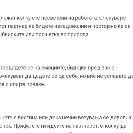
лежат колку сте посветени на работата. Очекувајте
от партнер ќе бидете незадоволни и постојано ќе се
јблиските или прошетка во природа.
Предадете се на емоциите, бидејќи пред вас е
чекуваат да дадете сè од себе, но вие не успевате д
е и спијте повеќе.
шнете е вистина или дека нечии ветувања се доволна
пех. Прифатете ги идеите на партнерот, отколку да