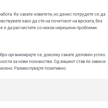
бота. Ќе сакате новитети, но денес потрудете се да
вствувате како да сте на почетокот на врската, без
ме е да расчистите со некои нерешени проблеми.
бро организирајте се, доколку сакате деловен успех.
жности за нови познанства. Од вашиот став ќе зависи
иозно. Размислувајте позитивно.