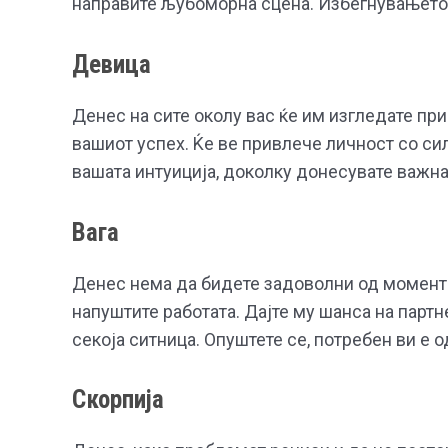
направите љубоморна сцена. Избегнувањето 
Девица
Денес на сите околу вас ќе им изгледате при
вашиот успех. Ќе ве привлече личност со си
вашата интуиција, доколку донесувате важна
Вага
Денес нема да бидете задоволни од моментал
напуштите работата. Дајте му шанса на партне
секоја ситница. Опуштете се, потребен ви е 
Скорпија