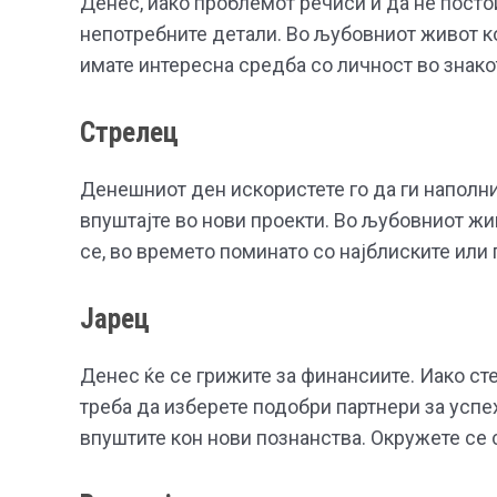
Денес, иако проблемот речиси и да не постои
непотребните детали. Во љубовниот живот ко
имате интересна средба со личност во знако
Стрелец
Денешниот ден искористете го да ги наполни
впуштајте во нови проекти. Во љубовниот жи
се, во времето поминато со најблиските или 
Јарец
Денес ќе се грижите за финансиите. Иако ст
треба да изберете подобри партнери за успех
впуштите кон нови познанства. Окружете се 