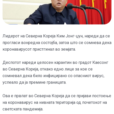
Лидерот на Северна Кореја Ким Јонг-џун, нареди да се
прогласи вонредна состојба, затоа што се сомнева дека
коронавирусот пристгинал во земјата.
Деспотот нареди целосен карантин во градот Каесонг
во Северна Кореја, откако едно лице за кое се
сомневал дека било инфицирано со опасниот вирус,
успеало да ја премине границата.
Ова е првпат во Северна Кореја да се пријави постоење
на коронавирус на нивната територија од почетокот на
светската пандемија.