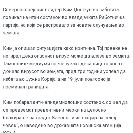
Севернокорејскиот лидер Ким Џонг-ун во саботата
повикал на итен состанок во владејачката Работничка
партија, на која се расправало за новите случувања во
земјата.
Ким ја опишал ситуацијата како критична. Тој повеќе не
негирал дека опасниот вирус може да влезе во земјата.
Тамошните медиуми пренесуваат дека лицето кое го
донело вирусот во земјата, пред три години успеал да
избега во Јужна Кореја, а на 19. јули повторно ја
преминал границата.
Ким побарал анти-епидемиолошки состанок, со цел да
се превземат превентивни мерки на целосно
блокирање на градот Каесонг и изолација на секој
човек“, е наведено во државната новинска агенција