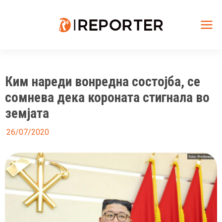
Skip
to
content
Mai
Me
Ким нареди вонредна состојба, се
сомнева дека короната стигнала во
земјата
26/07/2020