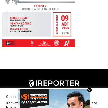
Согласност за колачиња (cookies)
Користиме колачиња за оптимизирање на страницата.
Некои од колачињата се од суштинско значење за