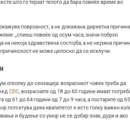
ести што го тераат телото да бара повеќе време во
кажува поврзаност, а не докажана директна причина
жеме: „спиеш повеќе од осум часа, значи побрзо
на некоја здравствена состојба, а не нејзина причин
 причинскост не може целосно да се исклучи.
он
ум отколку до сензација: возрасниот човек треба да
оред
CDC
, возрасните од 18 до 60 години имаат потреб
а од 61 до 64 години од 7 до 9 часа, а постарите од 65
звор потсетува дека квалитетот е исто толку важен кол
пивање и будење со умор не се добар знак, дури и ако