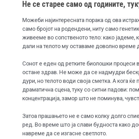
Не се старее само од годините, ту
Можеби најинтересната порака од ова истра
само бројот на родендени, ниту само генетика
живееме во сопственото тело: како јадеме, 
дали на телото му оставаме доволно време д
Сонот е еден од ретките биолошки процеси в
остане здрав. Не може да се надмудри бескр
дури, но телото води своја сметка. А кога ќе 
драматична сцена, туку со ситни падови: по
концентрација, замор што не поминува, чувс
Затоа прашањето не е само колку долго спие
ред. Во време што ја слави будноста како д
навреме да се изгасне светлото.