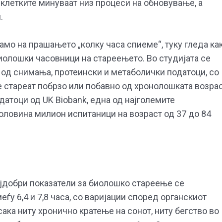
 клетките минуваат низ процеси на обновување, а
.
мо на прашањето „колку часа спиеме“, туку гледа ка
иолошки часовници на стареењето. Во студијата се
 од снимања, протеински и метаболички податоци, со
е стареат побрзо или побавно од хронолошката возра
датоци од UK Biobank, една од најголемите
оловина милион испитаници на возраст од 37 до 84
ајдобри показатели за биолошко стареење се
еѓу 6,4 и 7,8 часа, со варијации според органскиот
сака ниту хронично кратење на сонот, ниту бегство во