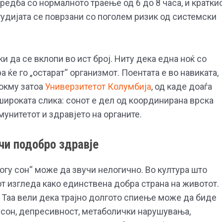
оредба со нормалното траење од 6 до 8 часа, и кратки
студијата се поврзани со поголем ризик од системски
и да се вклопи во ист број. Ниту дека една ноќ со
 ќе го „остарат“ организмот. Поентата е во навиката,
Токму затоа
Универзитетот Колумбија
, од каде доаѓа
ошироката слика: сонот е дел од координирана врска
мунитетот и здравјето на органите.
чи подобро здравје
гу сон“ може да звучи нелогично. Во култура што
т изгледа како единствена добра страна на животот.
. Таа вели дека трајно долгото спиење може да биде
а сон, депресивност, метаболички нарушувања,