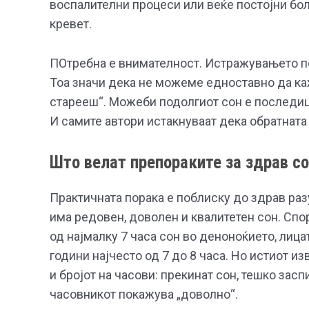
воспалителни процеси или веќе постојни бол
кревет.
ПОтребна е внимателност. Истражувањето по
Тоа значи дека не можеме едноставно да ка
старееш“. Можеби подолгиот сон е последица 
И самите автори истакнуваат дека обратната
Што велат препораките за здрав с
Практичната порака е поблиску до здрав раз
има редовен, доволен и квалитетен сон. Сп
од најмалку 7 часа сон во деноноќието, лицат
години најчесто од 7 до 8 часа. Но истиот и
и бројот на часови: прекинат сон, тешко зас
часовникот покажува „доволно“.