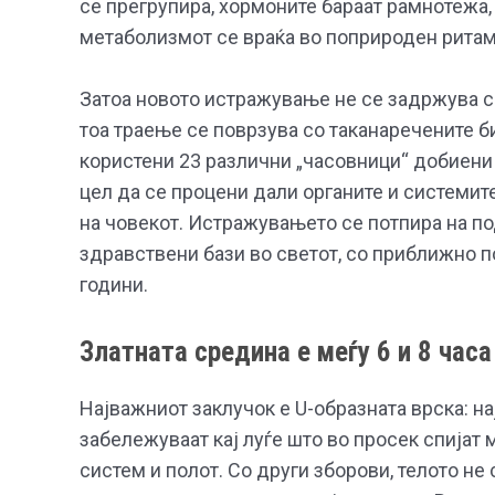
се прегрупира, хормоните бараат рамнотежа,
метаболизмот се враќа во поприроден ритам
Затоа новото истражување не се задржува са
тоа траење се поврзува со таканаречените б
користени 23 различни „часовници“ добиени
цел да се процени дали органите и системит
на човекот. Истражувањето се потпира на по
здравствени бази во светот, со приближно п
години.
Златната средина е меѓу 6 и 8 часа
Најважниот заклучок е U-образната врска: н
забележуваат кај луѓе што во просек спијат м
систем и полот. Со други зборови, телото не 