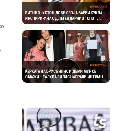
09/08/2026
ВИТНИ ХЈУСТОН ДОБИ СВОЈА БАРБИ КУКЛА –
ИНСПИРИРАНА ОД ЛЕГЕНДАРНИОТ СПОТ „I
WANNA DANCE WITH SOMEBODY“
ко
ст
09/08/2026
ЌЕРКАТА НА БРУС ВИЛИС И ДЕМИ МУР СЕ
ОМАЖИ – ТАЛУЛА ВИЛИС НАПРАВИ ИНТИМНА
СВАДБА ВО АЈДАХО