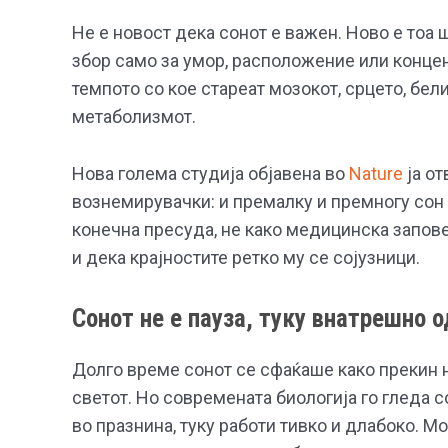
Не е новост дека сонот е важен. Ново е тоа 
збор само за умор, расположение или концен
темпото со кое стареат мозокот, срцето, бе
метаболизмот.
Нова голема студија објавена во
Nature
ја от
вознемирувачки: и премалку и премногу сон
конечна пресуда, не како медицинска заповед
и дека крајностите ретко му се сојузници.
Сонот не е пауза, туку внатрешно
Долго време сонот се сфаќаше како прекин н
светот. Но современата биологија го гледа с
во празнина, туку работи тивко и длабоко. 