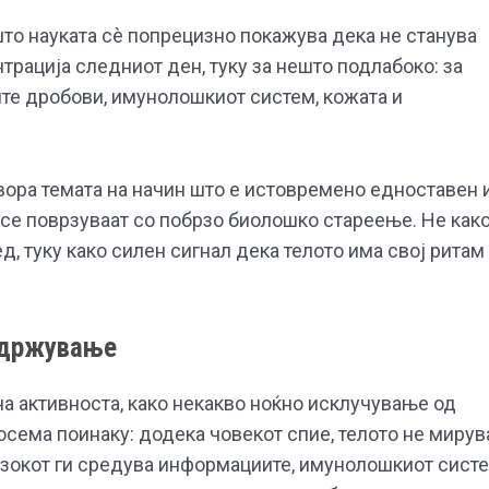
што науката сè попрецизно покажува дека не станува
трација следниот ден, туку за нешто подлабоко: за
лите дробови, имунолошкиот систем, кожата и
вора темата на начин што е истовремено едноставен 
 се поврзуваат со побрзо биолошко стареење. Не как
, туку како силен сигнал дека телото има свој ритам
 одржување
а активноста, како некакво ноќно исклучување од
осема поинаку: додека човекот спие, телото не мирув
Мозокот ги средува информациите, имунолошкиот сист