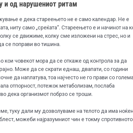
ку и од нарушениот ритам
жување е дека стареењето не е само календар. Не е
та, ниту само „среќата“. Стареењето е и начинот на к
колку се движиме, колку сме изложени на стрес, но и
а се поправи во тишина.
о кои човекот мора да се откаже од контрола за да
ајно. Може да се скрати еднаш, двапати, со години
почне да наплатува, тоа најчесто не го прави со голем
мала отпорност, потежок метаболизам, послаба
тво дека организмот побрзо се троши.
ме, туку дали му дозволуваме на телото да има ноќе
облест, можеби најразумниот чин е токму спротивното