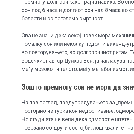
премногу долг сон како трајна навика. Во сп
сон под 6 часа и долгиот сон над 8 часа во 
болести и со поголема смртност.
Ова не значи дека секој човек мора механичк
помалку сон или неколку подолги викенд-утра
во повторувањето, во долгорочниот ритам. 
водечкиот автор Џунхао Вен, ја нагласува п
меѓу мозокот и телото, меѓу метаболизмот, и
Зошто премногу сон не мора да зна
На прв поглед, предупредувањето за „премно
постојано нè турка кон недоспивање, одморо
Но студијата не вели дека одморот е штетен
поврзано со други состојби: лош квалитет н