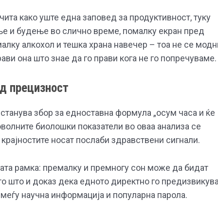
 чита како уште една заповед за продуктивност, туку
ње и будење во слично време, помалку екран пред
малку алкохол и тешка храна навечер – тоа не се модн
рави она што знае да го прави кога не го попречуваме.
од прецизност
е станува збор за едноставна формула „осум часа и ќе
поволните биолошки показатели во оваа анализа се
 крајностите носат послаби здравствени сигнали.
тата рамка: премалку и премногу сон може да бидат
сто што и доказ дека едното директно го предизвикув
а меѓу научна информација и популарна парола.