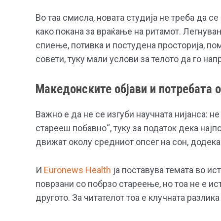
Во таа смисла, новата студија не треба да се
како покана за враќање на ритамот. Легнува
спиење, потивка и постудена просторија, по
совети, туку мали услови за телото да го нап
Македонските објави и потребата 
Важно е да не се изгуби научната нијанса: н
старееш побавно“, туку за податок дека нај
движат околу средниот опсег на сон, додека
И
Euronews Health
ја поставува темата во ис
поврзани со побрзо стареење, но тоа не е и
другото. За читателот тоа е клучната разлик