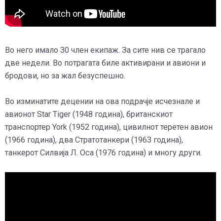
Во него имало 30 член екипаж. За сите нив се трагало
две недели. Во потрагата биле активирани и авиони и
бродови, но за жал безуспешно.
Во изминатите децении на ова подрачје исчезнале и
авионот Star Tiger (1948 година), британскиот
транспортер York (1952 година), цивилнот теретен авион
(1966 година), два Стратотанкери (1963 година),
танкерот Силвија Л. Оса (1976 година) и многу други.