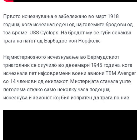
Првото исчезнувања е забележано во март 1918
година, кога исчезнал еден од најголемите бродови од
тоа време USS Cyclops. На бродот му се губи секаква
трага на патот од Барбадос кон Норфолк.
Најмистериозното исчезнување во Бермудскиот
триаголник се случило во декември 1945 година, кога
исчезнале пет најсовремени воени авиони TBM Avenger
со 14 членови од екипажот. Мистеријата станала уште
поголема откако само неколку часа подоцна,
исчезнува и авионот кој бил испратен да трага по нив.