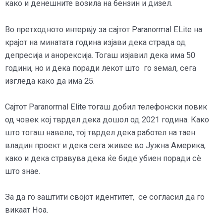
како и денешните возила на бензин и дизел.
Во претходното интервју за сајтот Paranormal ELite на
крајот на минатата година изјави дека страда од
депресија и анорексија. Тогаш изјавил дека има 50
години, но и дека поради лекот што го земал, сега
изгледа како да има 25.
Сајтот Paranormal Elite тогаш добил телефонски повик
од човек кој тврдел дека дошол од 2021 година. Како
што тогаш навеле, тој тврдел дека работел на таен
владин проект и дека сега живее во Јужна Америка,
како и дека стравува дека ќе биде убиен поради сè
што знае.
За да го заштити својот идентитет, се согласил да го
викаат Ноа.