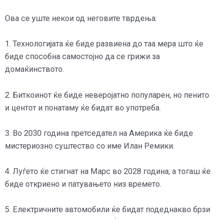
Ова се уште некои од неговите тврдења:
1. Технологијата ќе биде развиена до таа мера што ќе
биде способна самостојно да се грижи за
домаќинството.
2. Биткоинот ќе биде неверојатно популарен, но пенито
и центот и понатаму ќе бидат во употреба.
3. Во 2030 година претседател на Америка ќе биде
мистериозно суштество со име Илан Ремики.
4. Луѓето ќе стигнат на Марс во 2028 година, а тогаш ќе
биде откриено и патувањето низ времето.
5. Електричните автомобили ќе бидат подеднакво брзи