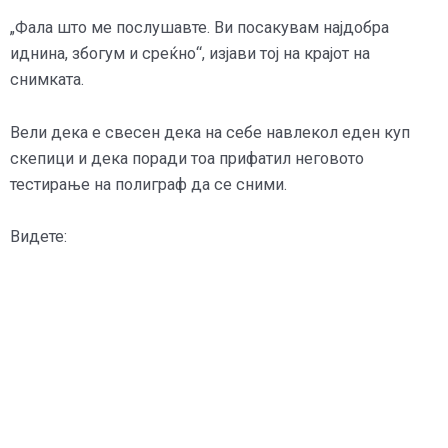
„Фала што ме послушавте. Ви посакувам најдобра
иднина, збогум и среќно“, изјави тој на крајот на
снимката.
Вели дека е свесен дека на себе навлекол еден куп
скепици и дека поради тоа прифатил неговото
тестирање на полиграф да се сними.
Видете: