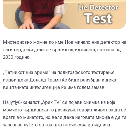
Мистериозно момче по име Ноа минало низ детектор на
лаги тврдејќи дека се вратил од иднината, поточно од
2030 година.
„Патникот низ време“ на полиграфското тестирање
изјави дека Доналд Трамп ќе биде реизбран и дека
вештачката интелигенција ќе има голем замав.
На јутјуб-каналот „Apex TV“ се појави снимка на која
момчето тврди дека го ризикувал својот живот за да се
врати во минатото, но вели дека неговата мисија е да ги
запознае луѓето со тоа што ги очекува во иднина.