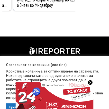
Согласност за колачиња (cookies)
Користиме колачиња за оптимизирање на страницата.
Некои од колачињата се од суштинско значење за
работата на страницата, а други помагаат да ја
подобриме оваа интернет страница и вашето
корисничко искуство. Напомена: задолжителните
колачиња се неопходни за користење и пристап до оваа
Импресум
Маркетинг
Контакт
Услови за користење
интернет страница.
Прочитај повеќе
Прифати колачиња
Copyright © 2026 Reporter.mk | Member of Clip Media Group