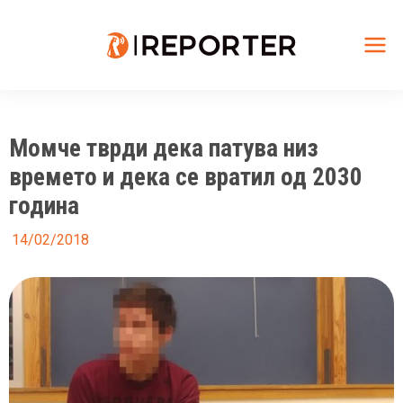
Skip
to
content
Mai
Me
Момче тврди дека патува низ
времето и дека се вратил од 2030
година
14/02/2018