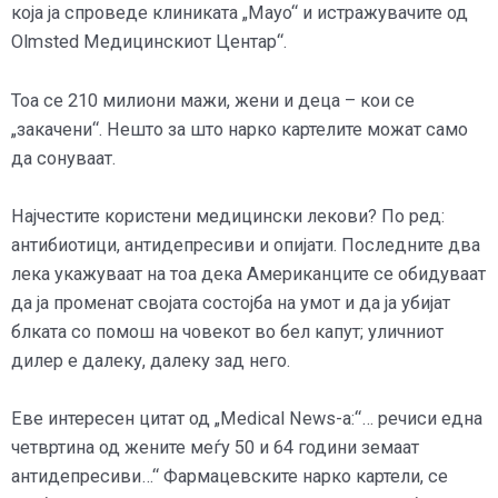
која ја спроведе клиниката „Mayo“ и истражувачите од
Olmsted Медицинскиот Центар“.
Тоа се 210 милиони мажи, жени и деца – кои се
„закачени“. Нешто за што нарко картелите можат само
да сонуваат.
Најчестите користени медицински лекови? По ред:
антибиотици, антидепресиви и опијати. Последните два
лека укажуваат на тоа дека Американците се обидуваат
да ја променат својата состојба на умот и да ја убијат
блката со помош на човекот во бел капут; уличниот
дилер е далеку, далеку зад него.
Еве интересен цитат од „Medical News-а:“… речиси една
четвртина од жените меѓу 50 и 64 години земаат
антидепресиви…“ Фармацевските нарко картели, се