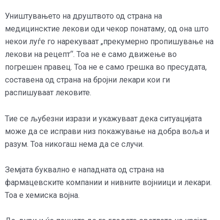
Уништувањето на друштвото од страна на
медицинсктие лекови оди чекор понатаму, од она што
некои луѓе го нарекуваат „прекумерно пропишување на
лекови на рецепт“. Тоа не е само движење во
погрешен правец. Тоа не е само грешка во пресудата,
составена од страна на бројни лекари кои ги
распишуваат лековите.
Тие се љубезни изрази и укажуваат дека ситуацијата
може да се исправи низ покажување на добра воља и
разум. Тоа никогаш нема да се случи.
Земјата буквално е нападната од страна на
фармацевските компании и нивните војниици и лекари.
Тоа е хемиска војна.