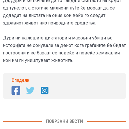
Да, дури и ќе почнете да го гледате светлото на крајот
од тунелот, а стотина милиони луѓе ќе мораат да се
додадат на листата на оние кои веќе го следат
здравиот живот низ природните средства.
Дури ни најлошите диктатори и масовни убијци во
историјата не сонувале за денот кога граѓаните ќе бидат
построени и ќе бараат се повеќе и повеќе хемикалии
кои им ги уништуваат животите.
Сподели
ПОВРЗАНИ ВЕСТИ