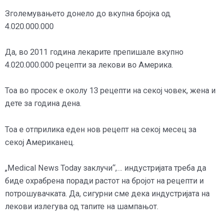
Зголемувањето донело до вкупна бројка од
4.020.000.000
Да, во 2011 година лекарите препишале вкупно
4.020.000.000 рецепти за лекови во Америка.
Тоа во просек е околу 13 рецепти на секој човек, жена и
дете за година дена.
Тоа е отприлика еден нов рецепт на секој месец за
секој Американец.
„Medical News Today заклучи“,… индустријата треба да
биде охрабрена поради растот на бројот на рецепти и
потрошувачката. Да, сигурни сме дека индустријата на
лекови излегува од тапите на шампањот.