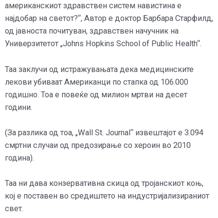
американскиот здравствен систем навистина е
најдобар на светот?“, Автор е доктор Барбара Старфилд,
од јавноста почитуван, здравствен начучник на
Универзитетот „Johns Hopkins School of Public Health“.
Таа заклучи од истражувањата дека медицинските
лекови убиваат Американци по стапка од 106.000
годишно. Тоа е повеќе од милион мртви на десет
години.
(За разлика од тоа, „Wall St. Journal“ извештајот е 3.094
смртни случаи од предозирање со хероин во 2010
година).
Таа ни дава конзервативна скица од тројанскиот коњ,
кој е поставен во средиштето на индустријализираниот
свет.