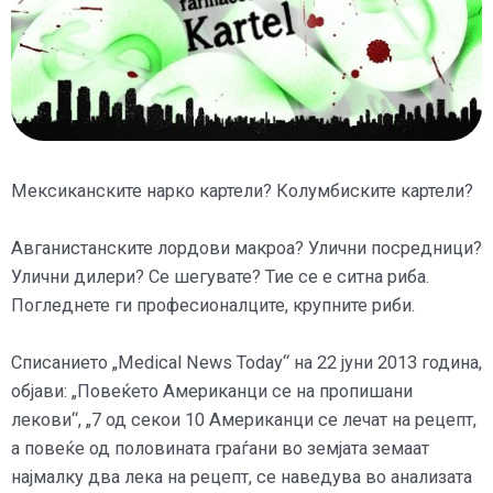
Мексиканските нарко картели? Колумбиските картели?
Авганистанските лордови макроа? Улични посредници?
Улични дилери? Се шегувате? Тие се е ситна риба.
Погледнете ги професионалците, крупните риби.
Списанието „Medical News Today“ на 22 јуни 2013 година,
објави: „Повеќето Американци се на пропишани
лекови“, „7 од секои 10 Американци се лечат на рецепт,
а повеќе од половината граѓани во земјата земаат
најмалку два лека на рецепт, се наведува во анализата