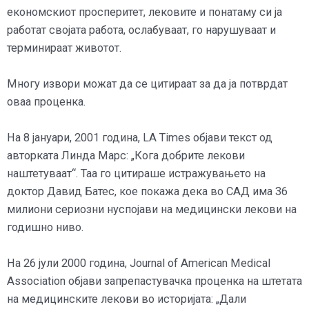
економскиот просперитет, лековите и понатаму си ја
работат својата работа, ослабуваат, го нарушуваат и
терминираат животот.
Многу извори можат да се цитираат за да ја потврдат
оваа проценка.
На 8 јануари, 2001 година, LA Times објави текст од
авторката Линда Марс: „Кога добрите лекови
наштетуваат“. Таа го цитираше истражувањето на
доктор Давид Батес, кое покажа дека во САД има 36
милиони сериозни нуспојави на медицински лекови на
годишно ниво.
На 26 јули 2000 година, Journal of American Medical
Association објави запрепастувачка проценка на штетата
на медицинските лекови во историјата: „Дали