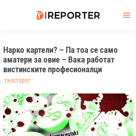
Skip
to
content
Mai
Me
Нарко картели? – Па тоа се само
аматери за овие – Вака работат
вистинските професионалци
13/07/2017