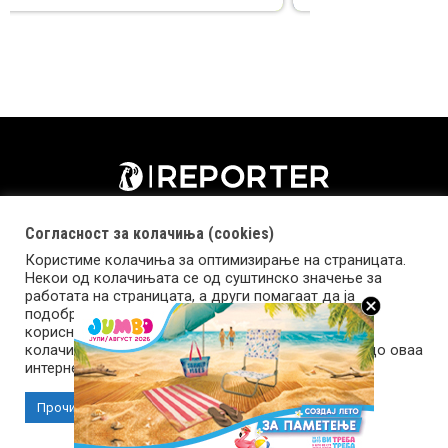
Согласност за колачиња (cookies)
Користиме колачиња за оптимизирање на страницата.
Некои од колачињата се од суштинско значење за
работата на страницата, а други помагаат да ја
подобриме оваа интернет страница и вашето
корисничко искуство. Напомена: задолжителните
колачиња се неопходни за користење и пристап до оваа
Импресум
Маркетинг
Контакт
Услови за користење
интернет страница.
Прочитај повеќе
Прифати колачиња
Copyright © 2026 Reporter.mk | Member of Clip Media Group