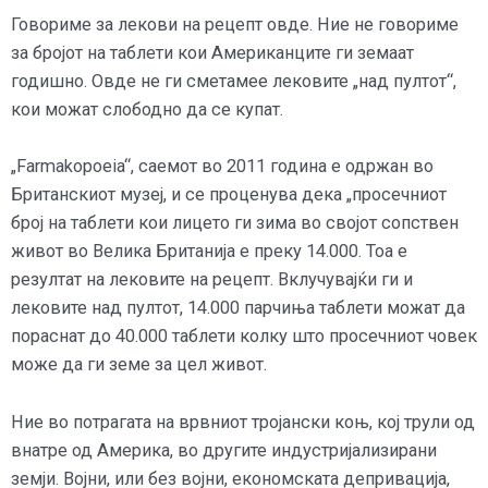
Говориме за лекови на рецепт овде. Ние не говориме
за бројот на таблети кои Американците ги земаат
годишно. Овде не ги сметамее лековите „над пултот“,
кои можат слободно да се купат.
„Farmakopoeia“, саемот во 2011 година е одржан во
Британскиот музеј, и се проценува дека „просечниот
број на таблети кои лицето ги зима во својот сопствен
живот во Велика Британија е преку 14.000. Тоа е
резултат на лековите на рецепт. Вклучувајќи ги и
лековите над пултот, 14.000 парчиња таблети можат да
пораснат до 40.000 таблети колку што просечниот човек
може да ги земе за цел живот.
Ние во потрагата на врвниот тројански коњ, кој трули од
внатре од Америка, во другите индустријализирани
земји. Војни, или без војни, економската депривација,