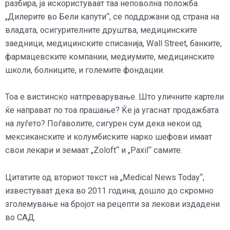
разбира, ја искористуваат таа неповолна положба.
„Дилерите во Бели капути“, се поддржани од страна на
владата, осигурителните друштва, медицинските
заедници, медицинските списанија, Wall Street, банките,
фармацевските компании, медиумите, медицинските
школи, болниците, и големите фондации.
Тоа е вистинско натпреварување. Што уличните картели
ќе направат по тоа прашање? Ќе ја угаснат продажбата
на луѓето? Поѓаволите, сигурен сум дека некои од
мексиканските и колумбиските нарко шефови имаат
свои лекари и земаат „Zoloft“ и „Paxil“ самите.
Цитатите од вториот текст на „Medical News Today“,
известуваат дека во 2011 година, дошло до скромно
зголемување на бројот на рецепти за лекови издадени
во САД.