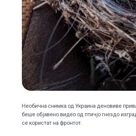
Необична снимка од Украина деновиве привл
беше објавено видео од птичјо гнездо изгра
се користат на фронтот.