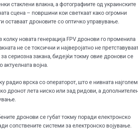
енки стаклени влакна, а фотографиите од украинските
ата сцена – површини кои светкаат како огромни
ги оставаат дроновите со оптичко управување.
з колку новата генерација FPV дронови го променила
акната не се токсични и најверојатно не претставуваа
к за сериозна закана, бидејќи токму овие дронови се
о актуелната војна.
 радио врска со операторот, што е нивната најголем
ако дронот лета ниско или зад ридови, а дополнителе
ување.
бените дронови се губат токму поради електронско
ади сопствените системи за електронско војување.