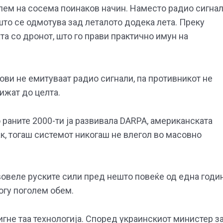
лем на сосема поинаков начин. Наместо радио сигнал
 што се одмотува зад леталото додека лета. Преку
та со дронот, што го прави практично имун на
ви не емитуваат радио сигнали, па противникот не
ижат до целта.
 раните 2000-ти ја развивала DARPA, американската
ак, тогаш системот никогаш не влегол во масовно
вовеле руските сили пред нешто повеќе од една годин
огу поголем обем.
игне таа технологија. Според украинскиот министер з