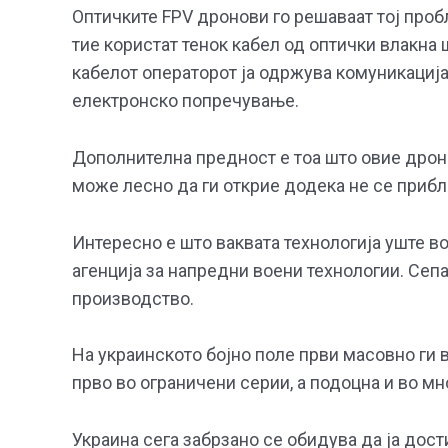
Оптичките FPV дронови го решаваат тој проб
тие користат тенок кабел од оптички влакна
кабелот операторот ја одржува комуникација
електронско попречување.
Дополнителна предност е тоа што овие дроно
може лесно да ги открие додека не се прибл
Интересно е што ваквата технологија уште во
агенција за напредни воени технологии. Сеп
производство.
На украинското бојно поле први масовно ги 
прво во ограничени серии, а подоцна и во мн
Украина сега забрзано се обидува да ја дост