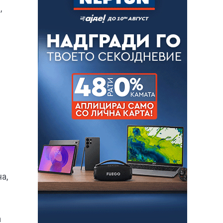
,
а,
а