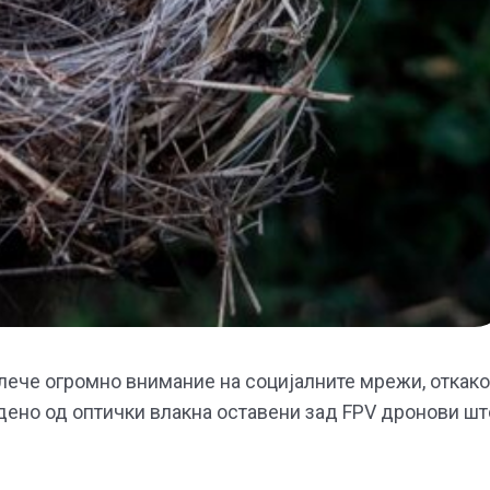
ече огромно внимание на социјалните мрежи, откако
дено од оптички влакна оставени зад FPV дронови шт