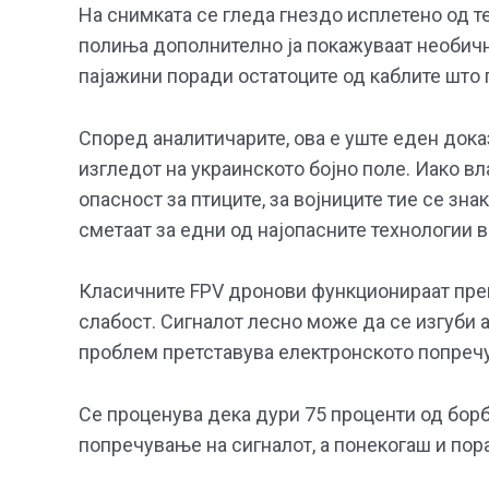
На снимката се гледа гнездо исплетено од т
полиња дополнително ја покажуваат необичн
пајажини поради остатоците од каблите што 
Според аналитичарите, ова е уште еден дока
изгледот на украинското бојно поле. Иако вл
опасност за птиците, за војниците тие се зна
сметаат за едни од најопасните технологии в
Класичните FPV дронови функционираат преку
слабост. Сигналот лесно може да се изгуби 
проблем претставува електронското попреч
Се проценува дека дури 75 проценти од бор
попречување на сигналот, а понекогаш и пор