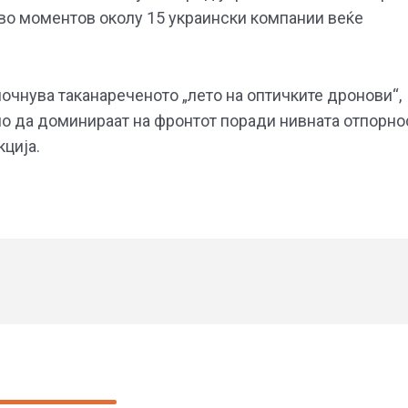
 во моментов околу 15 украински компании веќе
очнува таканареченото „лето на оптичките дронови“,
но да доминираат на фронтот поради нивната отпорно
ција.