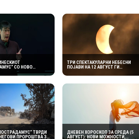
КИНЕСКИОТ
ТРИ СПЕКТАКУЛАРНИ НЕБЕСНИ
АМУС“ СО НОВО
ПОЈАВИ НА 12 АВГУСТ ГИ
ДУВАЊЕ: ТВРДИ ДЕКА
ВОЗНЕМИРИЈА СОЦИЈАЛНИТЕ
О ОЧЕКУВААТ
МРЕЖИ: „ОВА Е БУКВАЛНО КРАЈОТ
НИ ГЕОПОЛИТИЧКИ
НА СВЕТОТ“
НОСТРАДАМУС“ ТВРДИ
ДНЕВЕН ХОРОСКОП ЗА СРЕДА (5
 НЕГОВИ ПРОРОШТВА ЗА
АВГУСТ): НОВИ МОЖНОСТИ,