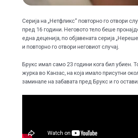
Серија на „Нетфликс“ повторно го отвори сл
пред 16 години. Неговото тело беше пронајде
една деценија, по објавената серија „Нереш
и повторно го отвори неговиот случај.
Брукс имал само 23 години кога бил убиен. Т
журка во Канзас, на која имало присутни око
заминале на забавата пред Брукс и го остави