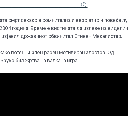
та смрт секако е сомнителна и веројатно и повеќе лу
 2004 година. Време е вистината да излезе на виделин
, изјавил државниот обвинител Стивен Мекалистер.
како потенцијален расен мотивиран злостор. Од
Брукс бил жртва на валкана игра.