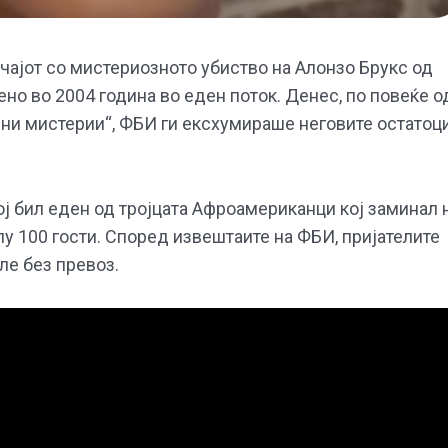
учајот со мистериозното убиство на Алонзо Брукс од
но во 2004 година во еден поток. Денес, по повеќе о
ени мистерии“, ФБИ ги ексхумираше неговите остатоц
ој бил еден од тројцата Афроамериканци кој заминал 
лу 100 гости. Според извештаите на ФБИ, пријателите
ле без превоз.