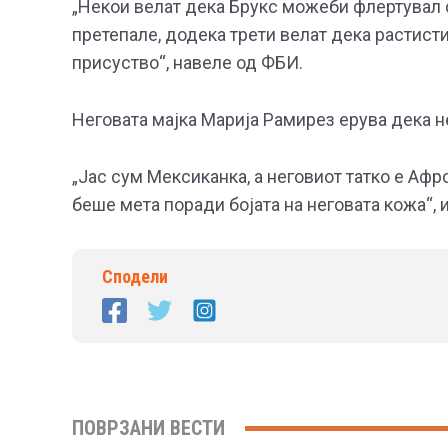
„Некои велат дека Брукс можеби флертувал со
претепале, додека трети велат дека растист
присуство“, навеле од ФБИ.
Неговата мајка Марија Рамирез ерува дека н
„Јас сум Мексиканка, а неговиот татко е Афро
беше мета поради бојата на неговата кожа“, 
Сподели
ПОВРЗАНИ ВЕСТИ