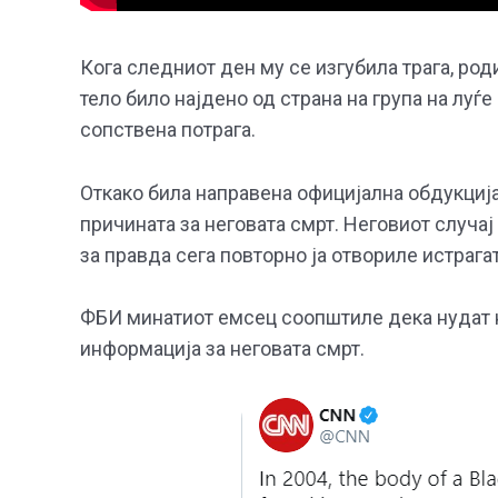
Кога следниот ден му се изгубила трага, род
тело било најдено од страна на група на луѓе
сопствена потрага.
Откако била направена официјална обдукција
причината за неговата смрт. Неговиот случа
за правда сега повторно ја отвориле истрагат
ФБИ минатиот емсец соопштиле дека нудат на
информација за неговата смрт.