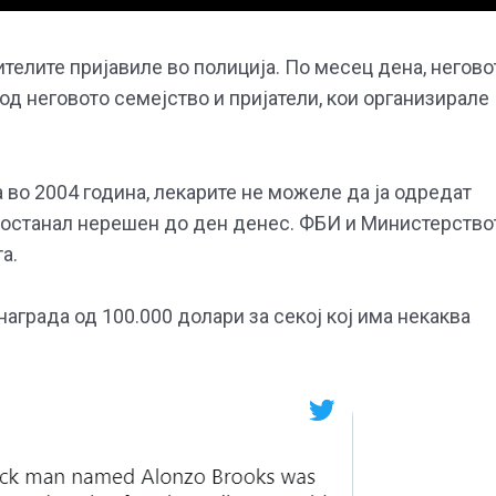
ителите пријавиле во полиција. По месец дена, негово
 од неговото семејство и пријатели, кои организирале
 во 2004 година, лекарите не можеле да ја одредат
ј останал нерешен до ден денес. ФБИ и Министерство
а.
града од 100.000 долари за секој кој има некаква