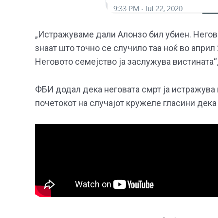
„Истражуваме дали Алонзо бил убиен. Негова
знаат што точно се случило таа ноќ во април
Неговото семејство ја заслужува вистината“
ФБИ додал дека неговата смрт ја истражува 
почетокот на случајот кружеле гласини дека 