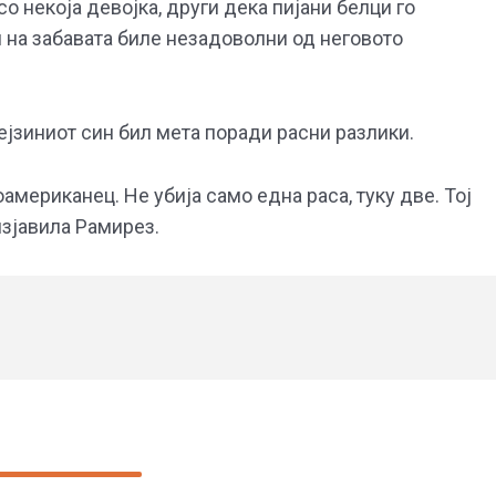
 некоја девојка, други дека пијани белци го
и на забавата биле незадоволни од неговото
ејзиниот син бил мета поради расни разлики.
американец. Не убија само една раса, туку две. Тој
изјавила Рамирез.