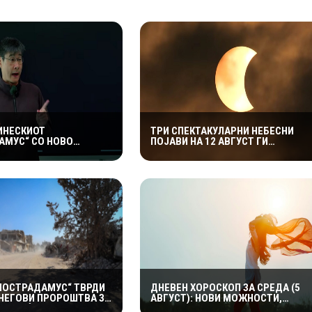
КИНЕСКИОТ
ТРИ СПЕКТАКУЛАРНИ НЕБЕСНИ
АМУС“ СО НОВО
ПОЈАВИ НА 12 АВГУСТ ГИ
ДУВАЊЕ: ТВРДИ ДЕКА
ВОЗНЕМИРИЈА СОЦИЈАЛНИТЕ
О ОЧЕКУВААТ
МРЕЖИ: „ОВА Е БУКВАЛНО КРАЈОТ
НИ ГЕОПОЛИТИЧКИ
НА СВЕТОТ“
НОСТРАДАМУС“ ТВРДИ
ДНЕВЕН ХОРОСКОП ЗА СРЕДА (5
 НЕГОВИ ПРОРОШТВА ЗА
АВГУСТ): НОВИ МОЖНОСТИ,
НА ВЕЌЕ СЕ ОСТВАРИЛЕ
ВАЖНИ ОДЛУКИ И ПОЗИТИВНИ