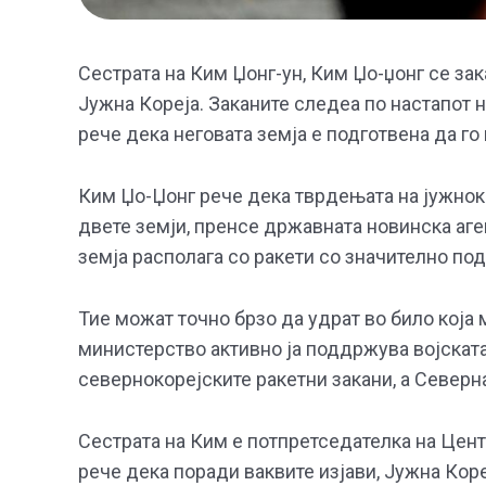
Сестрата на Ким Џонг-ун, Ким Џо-џонг се зак
Јужна Кореја. Заканите следеа по настапот н
рече дека неговата земја е подготвена да г
Ким Џо-Џонг рече дека тврдењата на јужнок
двете земји, пренсе државната новинска аге
земја располага со ракети со значително под
Тие можат точно брзо да удрат во било која 
министерство активно ја поддржува војската
севернокорејските ракетни закани, а Северна
Сестрата на Ким е потпретседателка на Центр
рече дека поради ваквите изјави, Јужна Коре