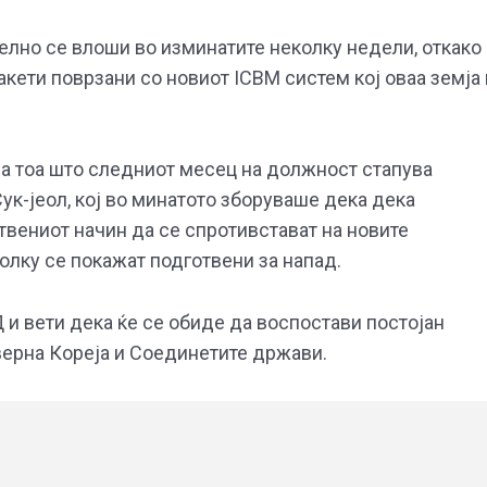
елно се влоши во изминатите неколку недели, откако
кети поврзани со новиот ICBM систем кој оваа земја 
на тоа што следниот месец на должност стапува
ук-јеол, кој во минатото зборуваше дека
дека
вениот начин да се спротивстават на новите
олку се покажат подготвени за напад.
 и вети дека ќе се обиде да воспостави постојан
верна Кореја и Соединетите држави.