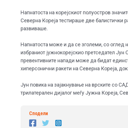
Напнатоста на корејскиот полуостров значит
Северна Кореја тестираше две балистички ра
развиваше.
Напнатоста може и да се зголеми, со оглед 
избраниот јужнокорејскио претседател Јун С
превентивните напади може да бидат единст
хиперсонични ракети на Северна Кореја, док
Јун повика на зајакнување на врските со САД
трилатерален дијалог меѓу Јужна Кореја, Се
Сподели