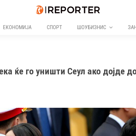
ЕКОНОМИЈА
СПОРТ
ШОУБИЗНИС
ЗА
ека ќе го уништи Сеул ако дојде д