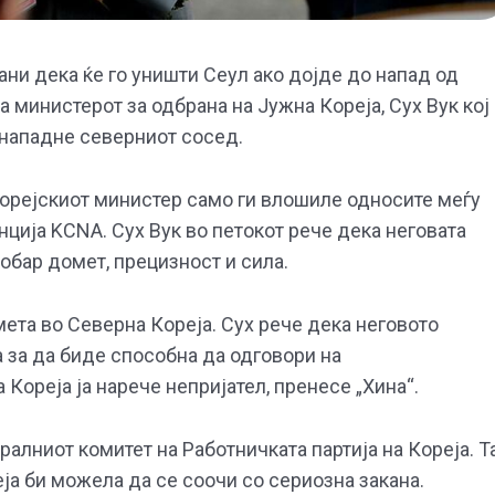
ани дека ќе го уништи Сеул ако дојде до напад од
а министерот за одбрана на Јужна Кореја, Сух Вук кој
о нападне северниот сосед.
орејскиот министер само ги влошиле односите меѓу
нција KCNA. Сух Вук во петокот рече дека неговата
обар домет, прецизност и сила.
мета во Северна Кореја. Сух рече дека неговото
 за да биде способна да одговори на
 Кореја ја нарече непријател, пренесе „Хина“.
алниот комитет на Работничката партија на Кореја. Т
ја би можела да се соочи со сериозна закана.