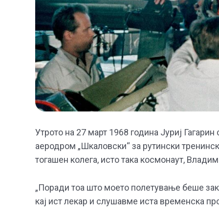
Утрото на 27 март 1968 година Јуриј Гагари
аеродром „Шкаловски“ за рутински тренински 
тогашен колега, исто така космонаут, Влади
„Поради тоа што моето полетување беше зака
кај ист лекар и слушавме иста временска про