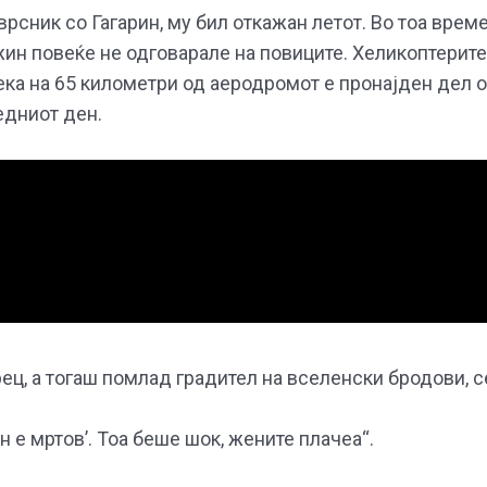
врсник со Гагарин, му бил откажан летот. Во тоа врем
жин повеќе не одговарале на повиците. Хеликоптерите
дека на 65 километри од аеродромот е пронајден дел 
едниот ден.
ец, а тогаш помлад градител на вселенски бродови, с
 е мртов’. Тоа беше шок, жените плачеа“.