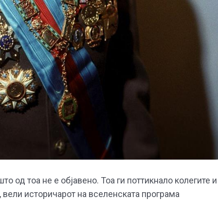
то од тоа не е објавено. Тоа ги поттикнало колегите и
, вели историчарот на вселенската програма