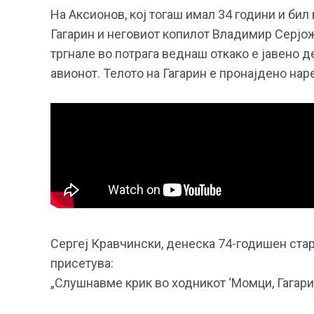
На Аксионов, кој тогаш имал 34 години и бил 
Гагарин и неговиот копилот Владимир Серјо
тргнале во потрага веднаш откако е јавено 
авионот. Телото на Гагарин е пронајдено нар
Сергеј Кравчински, денеска 74-годишен стар
присетува:
„Слушнавме крик во ходникот ‘Момци, Гагарин