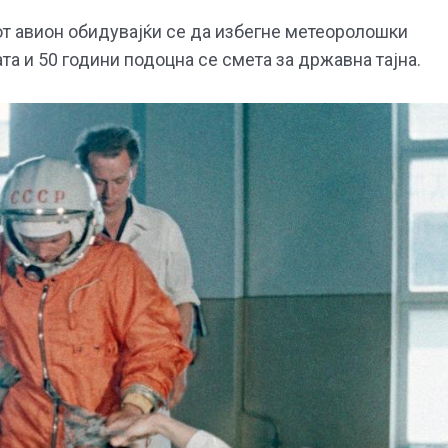
јот авион обидувајќи се да избегне метеоролошки
ата и 50 години подоцна се смета за државна тајна.