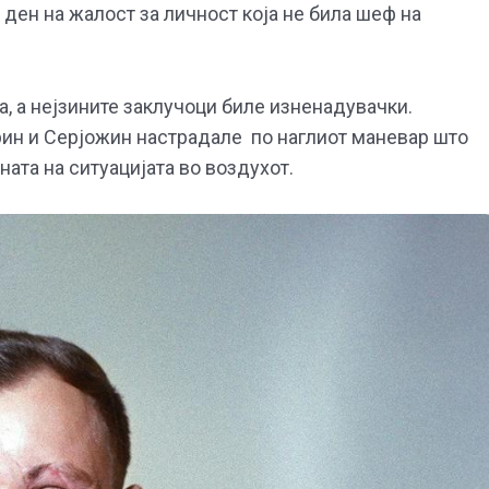
 ден на жалост за личност која не била шеф на
, а нејзините заклучоци биле изненадувачки.
рин и Серјожин настрадале по наглиот маневар што
ата на ситуацијата во воздухот.