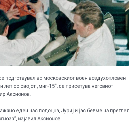
н се подготвувал во московскиот воен воздухопловен
лет со својот „миг-15“, се присетува неговиот
мир Аксионов.
жано еден час подоцна, Јуриј и јас бевме на прегле
гноза“, изјавил Аксионов.