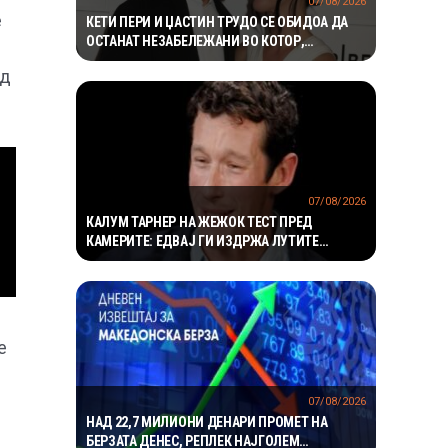
07/08/2026
е
КЕТИ ПЕРИ И ЏАСТИН ТРУДО СЕ ОБИДОА ДА
ОСТАНАТ НЕЗАБЕЛЕЖАНИ ВО КОТОР,
МЕШТАНИТЕ СО ДУХОВИТИ РЕАКЦИИ: „НИКОЈ
од
НЕ БИ ГИ ПРЕПОЗНАЛ“
07/08/2026
КАЛУМ ТАРНЕР НА ЖЕЖОК ТЕСТ ПРЕД
КАМЕРИТЕ: ЕДВАЈ ГИ ИЗДРЖА ЛУТИТЕ
КРИЛЦА – „УСТАТА МИ ГОРИ“
е
07/08/2026
НАД 22,7 МИЛИОНИ ДЕНАРИ ПРОМЕТ НА
БЕРЗАТА ДЕНЕС, РЕПЛЕК НАЈГОЛЕМ