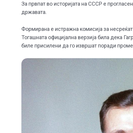
За првпат во историјата на СССР е прогласен
државата.
Формирана е истражна комисија за несреќата
Тогашната официјална верзија била дека Гаг
биле присилени да го извршат поради промен