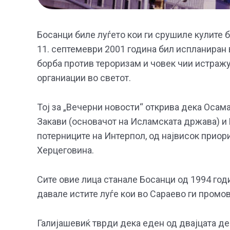
Босанци биле луѓето кои ги срушиле кулите 
11. септемеври 2001 година бил испланиран 
борба против тероризам и човек чии истраж
органиации во светот.
Тој за „Вечерни новости“ открива дека Осам
Закави (основачот на Исламската држава) и 
потерниците на Интерпол, од највисок приори
Херцеговина.
Сите овие лица станале Босанци од 1994 годи
давале истите луѓе кои во Сараево ги промо
Галијашевиќ тврди дека еден од двајцата д