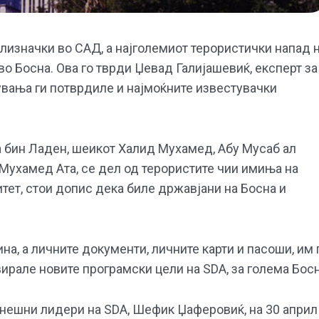
близначки во САД, а најголемиот терористички напад 
во Босна. Ова го тврди Џевад Галијашевиќ, експерт за
увања ги потврдиле и најмоќните известувачки
а бин Ладен, шеикот Халид Мухамед, Абу Мусаб ал
Мухамед Ата, се дел од терористите чии имиња на
тет, стои допис дека биле државјани на Босна и
на, а личните документи, личните карти и пасоши, им 
вирале новите програмски цели на SDA, за голема Босн
енешни лидери на SDA, Шефик Џаферовиќ, на 30 април