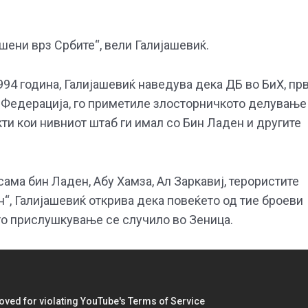
ршени врз Србите“, вели Галијашевиќ.
994 година, Галијашевиќ наведува дека ДБ во БиХ, пр
та Федерација, го приметиле злосторничкото делување
кти кои нивниот штаб ги имал со Бин Ладен и другите
ама бин Ладен, Абу Хамза, Ал Заркавиј, терористите
“, Галијашевиќ открива дека повеќето од тие броеви
то прислушкување се случило во Зеница.