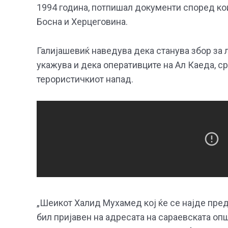
1994 година, потпишал документи според к
Босна и Херцеговина.
Галијашевиќ наведува дека станува збор за л
укажува и дека оперативците на Ал Каеда, ср
терористичкиот напад.
„Шеикот Халид Мухамед кој ќе се најде пред 
бил пријавен на адресата на сараевската опш