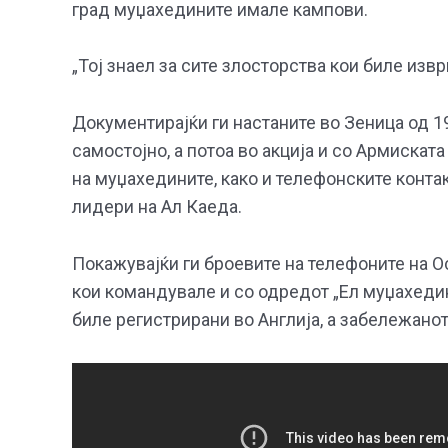
град муџахедините имале кампови.
„Тој знаел за сите злосторства кои биле изв
Документирајќи ги настаните во Зеница од 1
самостојно, а потоа во акција и со Армиска
на муџахедините, како и телефонските конта
лидери на Ал Каеда.
Покажувајќи ги броевите на телефоните на Ос
кои командувале и со одредот „Ел муџахедин
биле регистрирани во Англија, а забележано