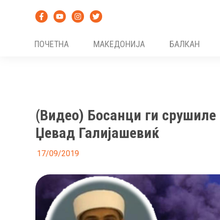
Skip
to
content
ПОЧЕТНА
МАКЕДОНИЈА
БАЛКАН
(Видео) Босанци ги срушиле 
Џевад Галијашевиќ
17/09/2019