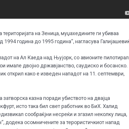
 територијата на Зеница, муџахедините ги убиваа
д 1994 година до 1995 година“, нагласува Галијашевиќ
ападот на Ал Каеда над Њујорк, со авионите пилотира
кои имале двојно државјанство, саудиско и босанско.
ик открил како е изведен нападот на 11. септември,
а затворска казна поради убиството на двајца
фурт, исто така бил свет работник во БиХ. Халид
дизвикал сообраќјни несреќи и згазил неколку лица,
н“, додека осомничените за терористичкиот напад