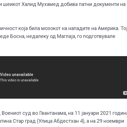
ои шеикот Халид Мухамед добива патни документи на
ичност која била мозокот на нападите на Америка. То
еде Босна, недалеку од Маглаја, го подготвувале
Воениот суд во Гвантанама, на 11 јануари 2021 годин
тина Стар град (Улица Абдестхан 4), а на 29 ноември