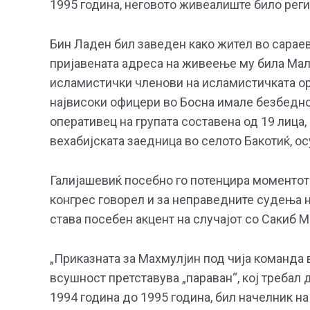
1995 година, неговото живеалиште било реги
Бин Ладен бил заведен како жител во сараевс
пријавената адреса на живеење му била Малт
исламистички членови на исламистичката ор
највисоки офицери во Босна имале безбедно
оперативец на групата составена од 19 лица, 
вехабијската заедница во селото Бакотиќ, о
Галијашевиќ посебно го потенцира моментот 
конгрес говорел и за неправедните судења н
става посебен акцент на случајот со Сакиб М
„Приказната за Махмулјин под чија команда 
всушност претставува „параван“, кој требал 
1994 година до 1995 година, бил начелник на