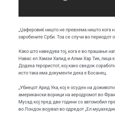
„Џаферовиќ ништо не превзема ништо кога на
заробените Срби. Тоа се случи во периодот о
Како што наведува тој, кога е во прашање н
Навас ел Хамзи Халид и Алми Хар Тик, лица 
Додека терористот, кој како сведок соработн
исто така има документи дека е Босанец.
„Убиецот Арид Ука, кој е осуден на доживотн
американски војници на аеродромот во Франк
Мусад кој пред две години со автомобил пре
во Лондон војувал во одредот „Ел муџахеди