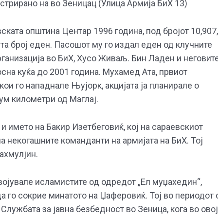
стрирано на во Зеницац (Улица Армија БиХ 13)
ката општина Центар 1996 година, под бројот 10,907,
а број еден. Пасошот му го издал еден од клучните
ганизација во БиХ, Хусо Живаљ. Бин Ладен и неговит
сна куќа до 2001 година. Мухамед Ата, првиот
кои го нападнале Њујорк, акцијата ја планирале о
сум километри од Маглај.
и името на Бакир Изетбеговиќ, кој на сараевскиот
а некогашните команданти на армијата на БиХ. Тој
ахмулјин.
војувале исламистите од одредот „Ел муџахедин“,
да го сокрие минатото на Џаферовиќ. Тој во периодот 
 Службата за јавна безбедност во Зеница, кога во овој