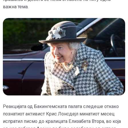
важна тема.
Реакцијата од Бакингемската палата следеше откако
познатиот активист Крис Лонсдејл минатиот месец
испратил писмо до кралицата Елизабета Втора, во која