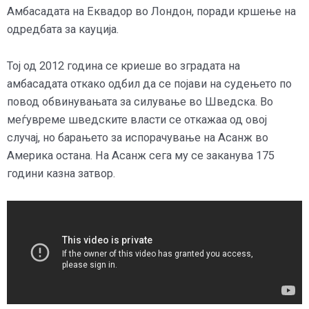
Амбасадата на Еквадор во Лондон, поради кршење на
одредбата за кауција.
Тој од 2012 година се криеше во зградата на
амбасадата откако одбил да се појави на судењето по
повод обвинувањата за силување во Шведска. Во
меѓувреме шведските власти се откажаа од овој
случај, но барањето за испорачување на Асанж во
Америка остана. На Асанж сега му се заканува 175
години казна затвор.