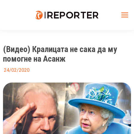
Skip
to
content
Mai
Me
(Видео) Кралицата не сака да му
помогне на Асанж
24/02/2020