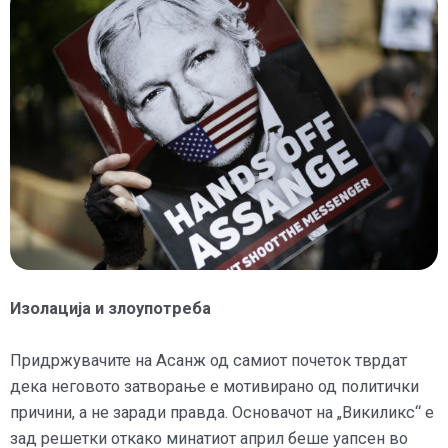
Изолација и злоупотреба
Придржувачите на Асанж од самиот почеток тврдат
дека неговото затворање е мотивирано од политички
причини, а не заради правда. Основачот на „Викиликс“ е
зад решетки откако минатиот април беше уапсен во