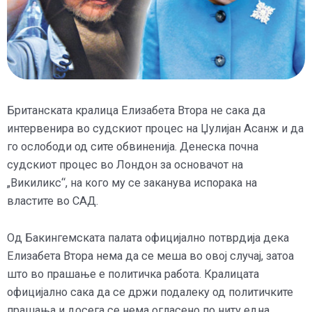
Британската кралица Елизабета Втора не сака да
интервенира во судскиот процес на Џулијан Асанж и да
го ослободи од сите обвиненија. Денеска почна
судскиот процес во Лондон за основачот на
„Викиликс“, на кого му се заканува испорака на
властите во САД.
Од Бакингемската палата официјално потврдија дека
Елизабета Втора нема да се меша во овој случај, затоа
што во прашање е политичка работа. Кралицата
официјално сака да се држи подалеку од политичките
прашања и досега се нема огласено по ниту една