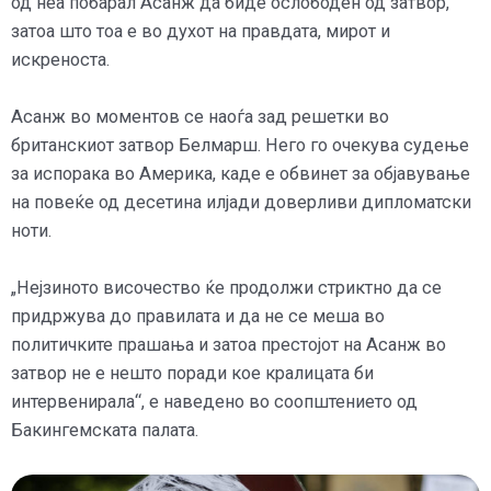
од неа побарал Асанж да биде ослободен од затвор,
затоа што тоа е во духот на правдата, мирот и
искреноста.
Асанж во моментов се наоѓа зад решетки во
британскиот затвор Белмарш. Него го очекува судење
за испорака во Америка, каде е обвинет за објавување
на повеќе од десетина илјади доверливи дипломатски
ноти.
„Нејзиното височество ќе продолжи стриктно да се
придржува до правилата и да не се меша во
политичките прашања и затоа престојот на Асанж во
затвор не е нешто поради кое кралицата би
интервенирала“, е наведено во соопштението од
Бакингемската палата.