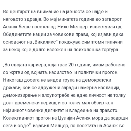
Во центарот на внимание на јавноста се најде и
неговото здравје. Во мај минатата година во затворот
Асанж беше посетен од Нилс Мелцер, известувач од
Обединетите нации за човекови права, кој изјави дека
основачот на „Викиликс“ покажува симптоми типични
за некој кој е долго изложен на психолошка тортура.
„Во својата кариера, која трае 20 години, имам работено
со жртви од војната, насилство и политички прогон.
Никогаш досега не видов група на демократски
држави, кои се здружени заради намерна изолација,
демонизирање и злоупотреба на една личност на толку
долг временски период и со толку мал обзир кон
нејзиниот човечки дигнитет и владеење на правото.
Колективниот прогон на Џулијан Асанж мора да заврши
сега и овде“, изјавил Мелцер, по посетата на Асанж во