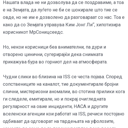
Нашата влада не ни дозволува да се поздравиме, а тоа
е на Земјата, да луѓето не би се шокирале што тие се
овде, но не им е дозволено да разговараат со нас. Тоа е
како да со Земјата управува Ким Јонг Ли“, хипотизира
корисникот МрСоницсеедс.
Но, некои корисници беа внимателни, па дури и
отворено цинични, сугерирајќи дека снимката
прикажува бура во горниот дел на атмосферата.
Чудни слики во близина на ISS се честа појава. Според
сопствениците на каналот, тие документирале бројни
слични, мистериозни аномалии, во стотина прилики кога
ги следеле, емитирале, но и покрај очигледната
регуларност на овие инциденти, НАСА и другите
вселенски агенции кои работат на ISS, речиси постојано
одбиваат да одговорат на тврдењата на уфолозите,