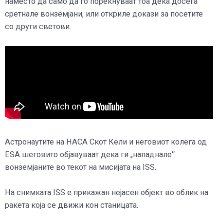
наместо да само да го порекнуваат тоа дека досега
сретнале вонземјани, или откриле докази за посетите
со други светови.
Астронаутите на НАСА Скот Кели и неговиот колега од
ESA шеговито објавуваат дека ги „нападнале“
вонземјаните во текот на мисијата на ISS.
На снимката ISS е прикажан нејасен објект во облик на
ракета која се движи кон станицата.