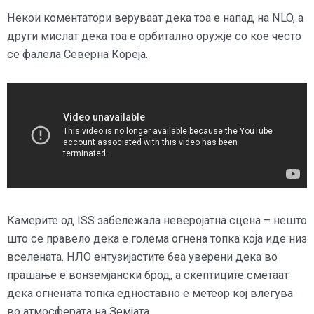
Некои коментатори веруваат дека тоа е напад на NLO, а
други мислат дека тоа е орбитално оружје со кое често
се фалела Северна Кореја.
Камерите од ISS забележала неверојатна сцена – нешто
што се правело дека е голема огнена топка која иде низ
вселената. НЛО ентузијастите беа уверени дека во
прашање е вонземјански брод, а скептиците сметаат
дека огнената топка едноставно е метеор кој влегува
во атмосферата на Земјата.