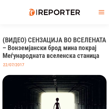
Skip
to
content
Mai
Me
(ВИДЕО) СЕНЗАЦИЈА ВО ВСЕЛЕНАТА
– Вонземјански брод мина покрај
Меѓународната вселенска станица
22/07/2017