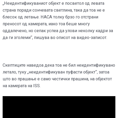
„Неидентификуваниот објект е посветол од левата
страна поради сончевата светлина, така да тоа не е
блесок од летање. НАСА толку брзо го отстрани
преносот од камерата, иако тоа беше многу
оддалечено, но сепак успеа да улови неколку кадри за
да ги зголеми“, пишува во описот на видео-записот.
Скептиците наведоа дека тоа не бил неидентификувано
летало, туку „неидентификуван пуфасти објект“, затоа
што во прашање е само честички прашина, на објектот
на камерата на ISS.