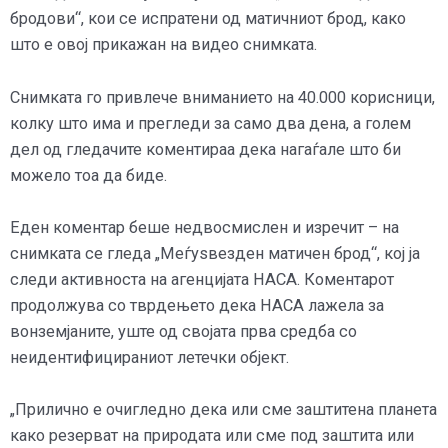
бродови“, кои се испратени од матичниот брод, како
што е овој прикажан на видео снимката.
Снимката го привлече вниманието на 40.000 корисници,
колку што има и прегледи за само два дена, а голем
дел од гледачите коментираа дека нагаѓале што би
можело тоа да биде.
Еден коментар беше недвосмислен и изречит – на
снимката се гледа „Меѓуѕвезден матичен брод“, кој ја
следи активноста на агенцијата НАСА. Коментарот
продолжува со тврдењето дека НАСА лажела за
вонземјаните, уште од својата прва средба со
неидентифицираниот летечки објект.
„Прилично е очигледно дека или сме заштитена планета
како резерват на природата или сме под заштита или