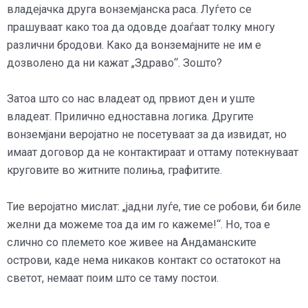
владејачка друга вонземјанска раса. Луѓето се
прашуваат како тоа да одовде доаѓаат толку многу
различни бродови. Како да вонземајните не им е
дозволено да ни кажат „Здраво“. Зошто?
Затоа што со нас владеат од првиот ден и уште
владеат. Прилично едноставна логика. Другите
вонземјани веројатно не посетуваат за да извидат, но
имаат договор да не контактираат и оттаму потекнуваат
круговите во житните полиња, графитите.
Тие веројатно мислат: „јадни луѓе, тие се робови, би биле
желни да можеме тоа да им го кажеме!“. Но, тоа е
слично со племето кое живее на Андаманските
острови, каде нема никаков контакт со остатокот на
светот, немаат поим што се таму постои.