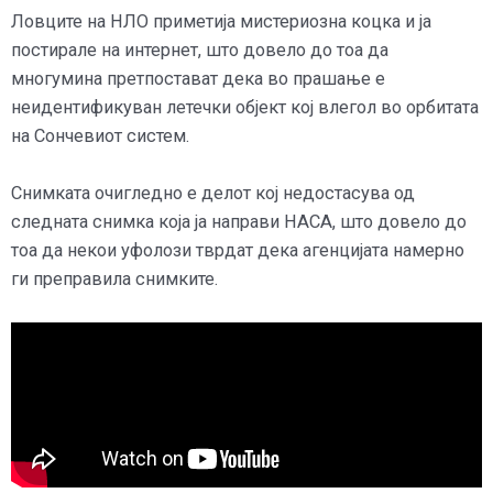
Ловците на НЛО приметија мистериозна коцка и ја
постирале на интернет, што довело до тоа да
многумина претпостават дека во прашање е
неидентификуван летечки објект кој влегол во орбитата
на Сончевиот систем.
Снимката очигледно е делот кој недостасува од
следната снимка која ја направи НАСА, што довело до
тоа да некои уфолози тврдат дека агенцијата намерно
ги преправила снимките.