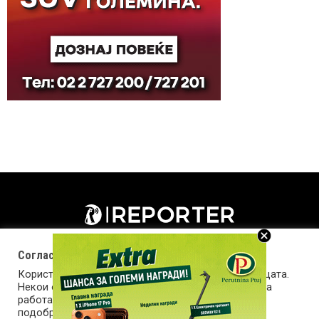
Согласност за колачиња (cookies)
Користиме колачиња за оптимизирање на страницата.
Некои од колачињата се од суштинско значење за
работата на страницата, а други помагаат да ја
подобриме оваа интернет страница и вашето