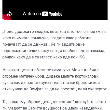
„Прво, додека го гледав, не знаев што точно гледам, но
како снимката поминува, гледате како работите
почнуваат да се движат… ќе ги видите овие
портокалови точки околу него, а особено една наназад,
речиси како да е светлост, како иде кон ISS.
На крајот целиот објект се намалува. Може да биде
огромен матичен брод, додека малите портокалови
куглички, да претставуваат излетнички бродови кои
стигнуваат до Земјата за да не посетат“, вели експертот.
Тој понатаму објасни дека „дисковите“ кои луѓето често
ги гледаат на Земјата всушност се „мали извиднички