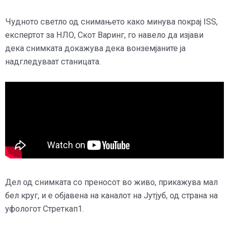
Чудното светло од снимањето како минува покрај ISS,
експертот за НЛО, Скот Варинг, го навело да изјави
дека снимката докажува дека вонземјаните ја
надгледуваат станицата.
Дел од снимката со преносот во живо, прикажува мал
бел круг, и е објавена на каналот на Јутјуб, од страна на
уфологот Стреткап1.