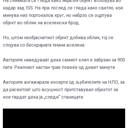
На снимката се гледа како нејасен објект впловува во
кадар зад ISS. На прв поглед се гледа како светло, кое
минува низ портокалов круг, но набрзо се оцртува
објект во облик на вселенски брод.
Но, штом необјаснетиот објект добива облик, тој се
спојува со бескрајната темна вселена.
Авторите наведуваат дека самиот клип е забрзан за 900
пати. Реалниот настан трае повеќе од девет минути.
Авторите ангажирале ексерти од љубителите на НЛО, за
да расветлат што всушност претставувал објектот за
кои тврдат дека ја „следи“ станицата.