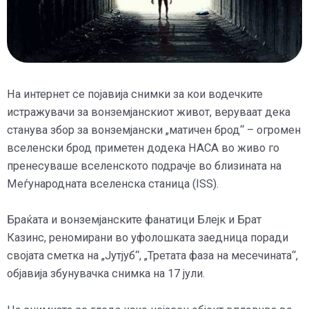
На интернет се појавија снимки за кои водечките
истражувачи за вонземјанскиот живот, веруваат дека
станува збор за вонземјански „матичен брод“ – огромен
вселенски брод приметен додека НАСА во живо го
пренесуваше вселенското подрачје во близината на
Меѓународната вселенска станица (ISS).
Браќата и вонземјанските фанатици Блејк и Брат
Казинс, реномирани во уфолошката заедница поради
својата сметка на „Јутјуб“, „Третата фаза на месечината“,
објавија збунувачка снимка на 17 јули.