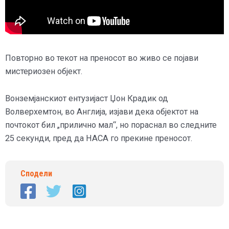
Повторно во текот на преносот во живо се појави
мистериозен објект.
Вонземјанскиот ентузијаст Џон Крадик од
Волверхемтон, во Англија, изјави дека објектот на
почтокот бил „прилично мал“, но пораснал во следните
25 секунди, пред да НАСА го прекине преносот.
Сподели