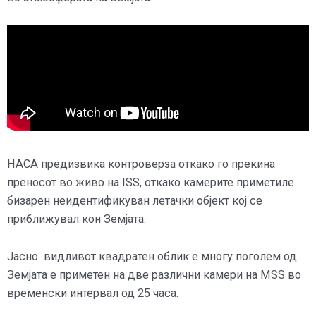
НАСА предизвика контроверза откако го прекина
преносот во живо на ISS, откако камерите приметиле
бизарен неидентификуван летачки објект кој се
приближувал кон Земјата.
Јасно видливот квадратен облик е многу поголем од
Земјата е приметен на две различни камери на MSS во
временски интервал од 25 часа.