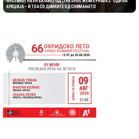
ФУСТАНОТ НА ЕН ХАТАВЕЈ ОД „THE DEVIL WEARS PRADA 2“ ОДИ НА
АУКЦИЈА – И ТОА СО ДАМКИТЕ ОД СНИМАЊЕТО