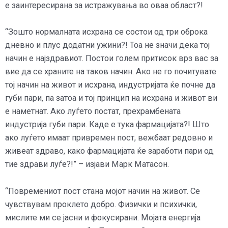
е заинтересирана за истражувања во оваа област?!
“Зошто нормалната исхрана се состои од три оброка
дневно и плус додатни ужини?! Тоа не значи дека тој
начин е најздравиот. Постои голем притисок врз вас за
вие да се храните на таков начин. Ако не го почитувате
тој начин на живот и исхрана, индустријата ќе почне да
губи пари, па затоа и тој принцип на исхрана и живот ви
е наметнат. Ако луѓето постат, прехрамбената
индустрија губи пари. Каде е тука фармацијата?! Што
ако луѓето имаат привремен пост, вежбаат редовно и
живеат здраво, како фармацијата ќе заработи пари од
тие здрави луѓе?!” – изјави Марк Матасон.
“Повремениот пост стана мојот начин на живот. Се
чувствувам проклето добро. Физички и психички,
мислите ми се јасни и фокусирани. Мојата енергија