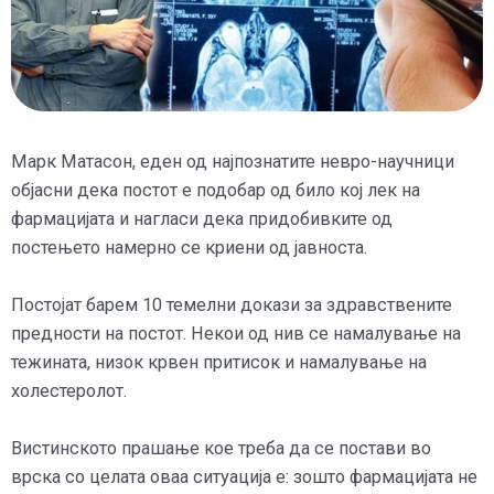
Марк Матасон, еден од најпознатите невро-научници
објасни дека постот е подобар од било кој лек на
фармацијата и нагласи дека придобивките од
постењето намерно се криени од јавноста.
Постојат барем 10 темелни докази за здравствените
предности на постот. Некои од нив се намалување на
тежината, низок крвен притисок и намалување на
холестеролот.
Вистинското прашање кое треба да се постави во
врска со целата оваа ситуација е: зошто фармацијата не