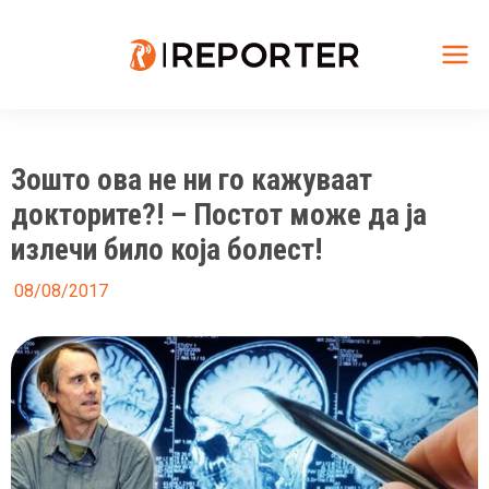
Skip
to
content
Mai
Me
Зошто ова не ни го кажуваат
докторите?! – Постот може да ја
излечи било која болест!
08/08/2017