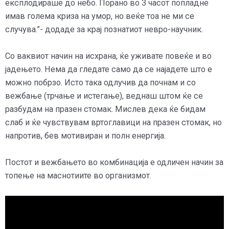
експлодираше до небо. Порано во 3 часот попладне
имав голема криза на умор, но веќе тоа не ми се
случува.”- додаде за крај познатиот невро-научник.
Со ваквиот начин на исхрана, ќе уживате повеќе и во
јадењето. Нема да гледате само да се најадете што е
можно побрзо. Исто така одлучив да почнам и со
вежбање (трчање и истегање), веднаш штом ќе се
разбудам на празен стомак. Мислев дека ќе бидам
слаб и ќе чувствувам вртоглавици на празен стомак, но
напротив, бев мотивиран и полн енергија.
Постот и вежбањето во комбинација е одличен начин за
топење на маснотиите во организмот.