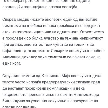
го блокира протокот на крв низ крвните садови,
создавајќи потенцијално опасна состојба.
Според медицинските експерти, еден од најчестите
симптоми на длабока венска тромбоза е ненадејниот
оток на потколеницата или на едната нога. Отокот често
е проследен со болка, чувство на тежина, непријатност
при одење, затегнатост или чувство на топлина во
зафатениот дел од телото. Лекарите советуваат особено
внимание доколку овие симптоми се појават само на
една нога.
Стручните тимови од Клиниката Мајо посочуваат дека
телото често испраќа предупредувачки сигнали пред
да настанат посериозни компликации и дека
навременото препознавање на симптомите може да
биде клучно за успешно лекување и спречување на
опасни последици.