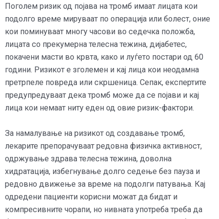
Поголем ризик од појава на тромб имаат лицата кои
подолго време мируваат по операција или болест, оние
кои поминуваат многу часови во седечка положба,
лицата со прекумерна телесна тежина, дијабетес,
покачени масти во крвта, како и луѓето постари од 60
години. Ризикот е зголемен и кај лица кои неодамна
претрпеле повреда или скршеница. Сепак, експертите
предупредуваат дека тромб може да се појави и кај
лица кои немаат ниту еден од овие ризик-фактори.
За намалување на ризикот од создавање тромб,
лекарите препорачуваат редовна физичка активност,
одржување здрава телесна тежина, доволна
хидратација, избегнување долго седење без пауза и
редовно движење за време на подолги патувања. Кај
одредени пациенти корисни можат да бидат и
компресивните чорапи, но нивната употреба треба да