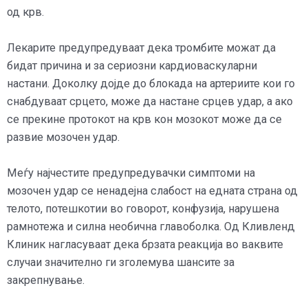
од крв.
Лекарите предупредуваат дека тромбите можат да
бидат причина и за сериозни кардиоваскуларни
настани. Доколку дојде до блокада на артериите кои го
снабдуваат срцето, може да настане срцев удар, а ако
се прекине протокот на крв кон мозокот може да се
развие мозочен удар.
Меѓу најчестите предупредувачки симптоми на
мозочен удар се ненадејна слабост на едната страна од
телото, потешкотии во говорот, конфузија, нарушена
рамнотежа и силна необична главоболка. Од Кливленд
Клиник нагласуваат дека брзата реакција во ваквите
случаи значително ги зголемува шансите за
закрепнување.