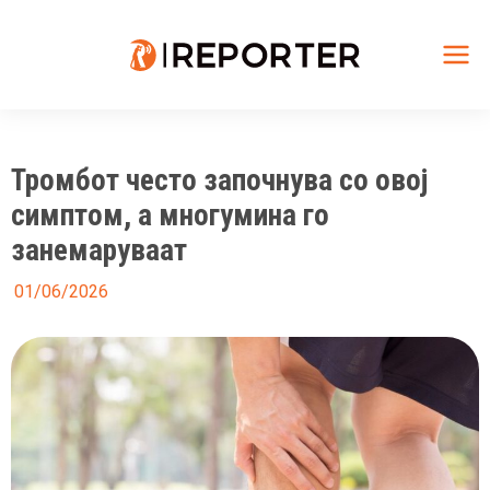
Skip
to
content
Mai
Me
Тромбот често започнува со овој
симптом, а многумина го
занемаруваат
01/06/2026