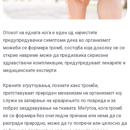
Отокот на едната нога е еден од најчестите
предупредувачки симптоми дека во организмот
можеби се формира тромб, состојба која доколку не се
открие навреме може да предизвика сериозни
здравствени компликации, предупредуваат лекарите и
медицинските експерти.
Крвните згрутчувања, познати како тромби,
претставуваат природен механизам на организмот кој
служи за запирање на крварењето по повреда и за
побрзо заздравување на ткивата. Меѓутоа, кога тромб
ќе се формира без очигледна причина или нема да се
разгради природно, може да го попречи или целосно да