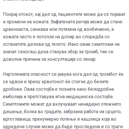
Покрај отокот, кај дел од пациентите може да се појават
и промени на кожата. Зафатената регија може да стане
црвенкаста, синкава или потемна од вообичаено, а
кожата често е потопла на допир во споредба со
останатите делови од телото. Иако овие симптоми не
значат секогаш дека станува збор за тромб, тие се
доволна причина за консултација со лекар.
Најголемата опасност се јавува кога дел од тромбот ќе
се одвои и преку крвотокот ќе стигне до белите
дробови. Оваа состојба е позната како белодробна
емболија и претставува итна медицинска состојба.
Симптомите можат да вклучуваат ненадејно отежнато
дишење, болка во градите, забрзана работа на срцето,
вртоглавица, прекумерно потење и кашлица која во
одредени случаи може да биде проследена и со траги