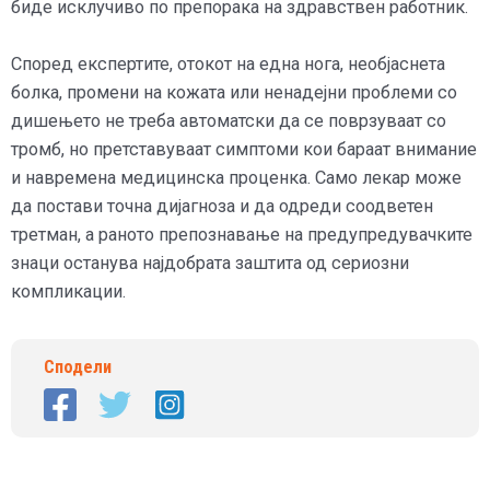
биде исклучиво по препорака на здравствен работник.
Според експертите, отокот на една нога, необјаснета
болка, промени на кожата или ненадејни проблеми со
дишењето не треба автоматски да се поврзуваат со
тромб, но претставуваат симптоми кои бараат внимание
и навремена медицинска проценка. Само лекар може
да постави точна дијагноза и да одреди соодветен
третман, а раното препознавање на предупредувачките
знаци останува најдобрата заштита од сериозни
компликации.
Сподели