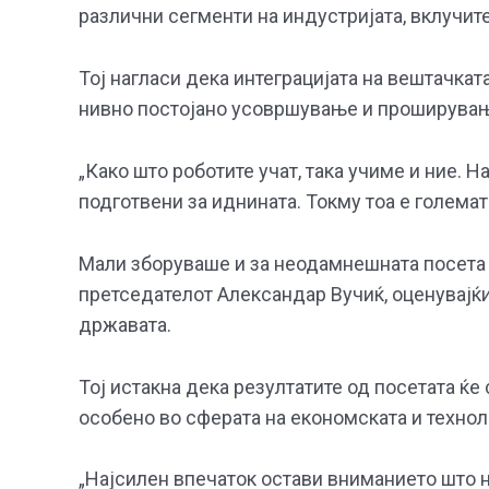
различни сегменти на индустријата, вклучите
Тој нагласи дека интеграцијата на вештачкат
нивно постојано усовршување и проширувањ
„Како што роботите учат, така учиме и ние. 
подготвени за иднината. Токму тоа е големат
Мали зборуваше и за неодамнешната посета 
претседателот Александар Вучиќ, оценувајќи 
државата.
Тој истакна дека резултатите од посетата ќе
особено во сферата на економската и технол
„Најсилен впечаток остави вниманието што н