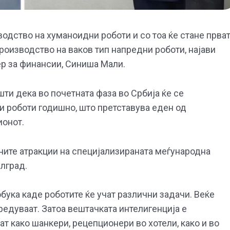
водство на хуманоидни роботи и со тоа ќе стане прва
роизводство на ваков тип напредни роботи, најави
ер за финансии, Синиша Мали.
ти дека во почетната фаза во Србија ќе се
и роботи годишно, што претставува еден од
ионот.
вните атракции на специјализираната меѓународна
елград.
обука каде роботите ќе учат различни задачи. Веќе
предуваат. Затоа вештачката интелигенција е
т како шанкери, рецепционери во хотели, како и во