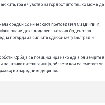
неските, тоа е чувство на гордост што тешко може да
имала средби со кинескиот претседател Си Џинпинг,
а Мали оцени дека доделувањето на Орденот за
 една потврда за силните односи меѓу Белград и
роботи, Србија се позиционира како една од земјите в
и вештачка интелигенција, области кои се сметаат за
развој во наредните децении.