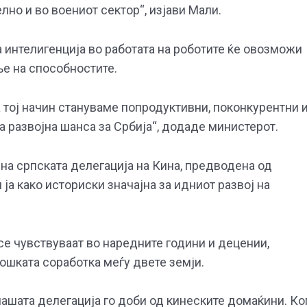
лно и во воениот сектор“, изјави Мали.
а интелигенција во работата на роботите ќе овозможи
е на способностите.
На тој начин стануваме попродуктивни, поконкурентни 
а развојна шанса за Србија“, додаде министерот.
на српската делегација на Кина, предводена од
ја како историски значајна за идниот развој на
 се чувствуваат во наредните години и децении,
ошката соработка меѓу двете земји.
ашата делегација го доби од кинеските домаќини. Ко