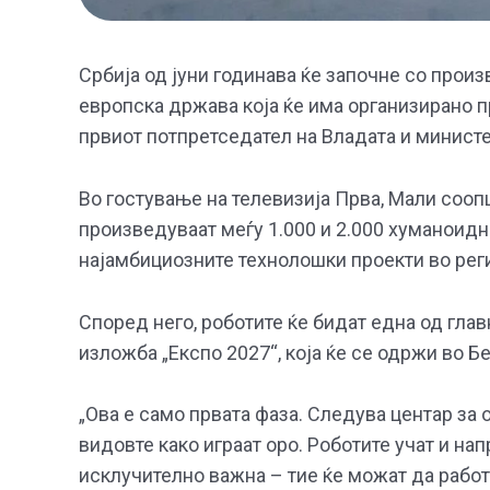
Србија од јуни годинава ќе започне со произ
европска држава која ќе има организирано п
првиот потпретседател на Владата и минист
Во гостување на телевизија Прва, Мали соопш
произведуваат меѓу 1.000 и 2.000 хуманоидн
најамбициозните технолошки проекти во рег
Според него, роботите ќе бидат една од гла
изложба „Експо 2027“, која ќе се одржи во Б
„Ова е само првата фаза. Следува центар за 
видовте како играат оро. Роботите учат и на
исклучително важна – тие ќе можат да работа