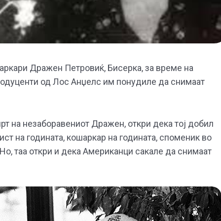
аркари Дражен Петровиќ, Бисерка, за време на
продуценти од Лос Анџелс им понудиле да снимаат
мрт на незаборавениот Дражен, откри дека тој добил
ист на годината, кошаркар на годината, споменик во
. Но, таа откри и дека Американци сакале да снимаат