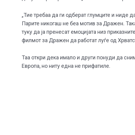
„Тие требаа да ги одберат глумците и ниде д
Парите никогаш не беа мотив за Дражен. Така
туку да ја пренесат емоцијата низ приказните
филмот за Дражен да работат луѓе од Хрватс
Таа откри дека имало и други понуди да сни
Европа, но ниту една не прифатиле.