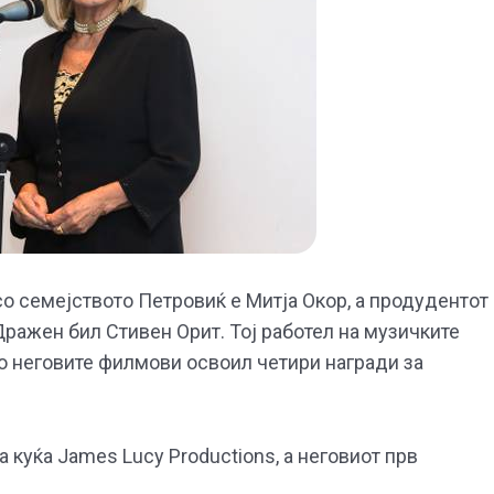
со семејството Петровиќ е Митја Окор, а продудентот
Дражен бил Стивен Орит. Тој работел на музичките
 Со неговите филмови освоил четири награди за
 куќа James Lucy Productions, а неговиот прв