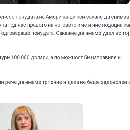
ренесе понудата на Американци кои сакале да снимаа
упат од нас правото на неговото име и ние подоцна ка
и одговараше понудата. Сакавме да имаме удел во тој
ури 100.000 долари, а по можност би направиле и
ни рече да имаме трпение и дека не беше задоволен 