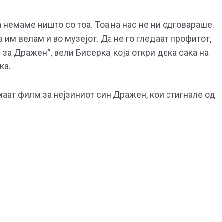
а немаме ништо со тоа. Тоа на нас не ни одговараше.
 им велам и во музејот. Да не го гледаат профитот,
 за Дражен“, вели Бисерка, која откри дека сака на
ка.
маат филм за нејзиниот син Дражен, кои стигнале од