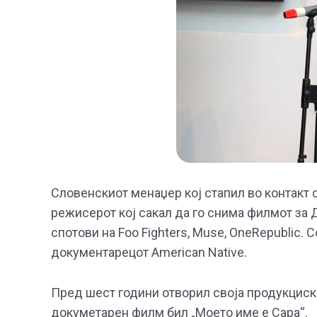
Словенскиот менаџер кој стапил во контакт 
режисерот кој сакал да го снима филмот за 
спотови на Foo Fighters, Muse, OneRepublic.
документарецот American Native.
Пред шест години отворил своја продукциска
докуметарен филм бил „Моето име е Сара“.