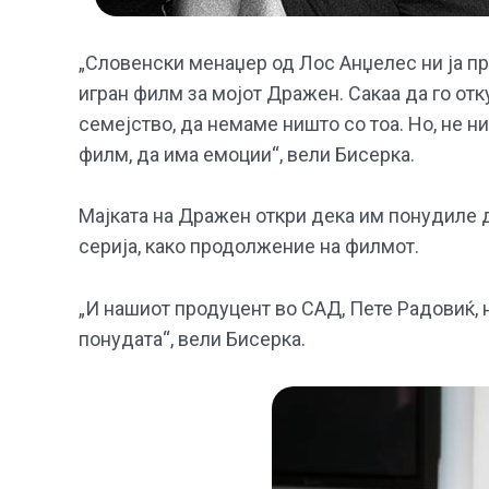
„Словенски менаџер од Лос Анџелес ни ја п
игран филм за мојот Дражен. Сакаа да го отк
семејство, да немаме ништо со тоа. Но, не н
филм, да има емоции“, вели Бисерка.
Мајката на Дражен откри дека им понудиле д
серија, како продолжение на филмот.
„И нашиот продуцент во САД, Пете Радовиќ, 
понудата“, вели Бисерка.