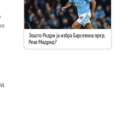
т
ко
од