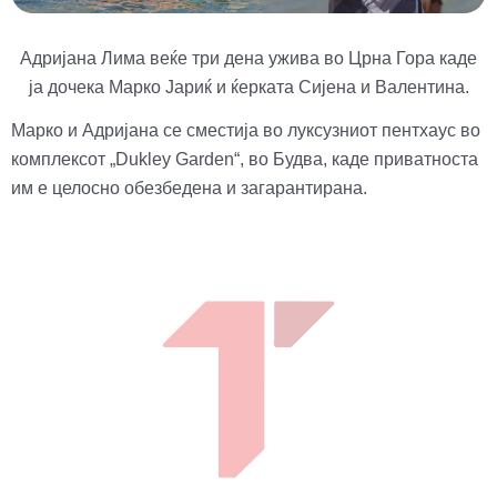
Адријана Лима веќе три дена ужива во Црна Гора каде
ја дочека Марко Јариќ и ќерката Сијена и Валентина.
Марко и Адријана се сместија во луксузниот пентхаус во
комплексот „Dukley Garden“, во Будва, каде приватноста
им е целосно обезбедена и загарантирана.