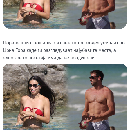
Поранешниот кошаркар и светски топ модел уживаат во
Црна Гора каде ги разгледуваат најубавите места, а
едно кое го посетија има да ве воодушеви.