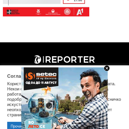
Согласност за колачиња (cookies)
Користиме колачиња за оптимизирање на страницата.
Некои од колачињата се од суштинско значење за
работата на страницата, а други помагаат да ја
подобриме оваа интернет страница и вашето корисничко
искуство. Напомена: задолжителните колачиња се
неопходни за користење и пристап до оваа интернет
Импресум
Маркетинг
Контакт
Услови за користење
страница.
Прочитај повеќе
Прифати колачиња
Copyright © 2026 Reporter.mk | Member of Clip Media Group