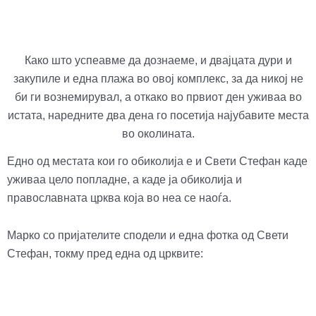
Како што успеавме да дознаеме, и двајцата дури и
закупиле и една плажа во овој комплекс, за да никој не
би ги вознемирувал, а откако во првиот ден уживаа во
истата, наредните два дена го посетија најубавите места
во околината.
Едно од местата кои го обиколија е и Свети Стефан каде
уживаа цело попладне, а каде ја обиколија и
православната црква која во неа се наоѓа.
Марко со пријателите сподели и една фотка од Свети
Стефан, токму пред една од црквите: