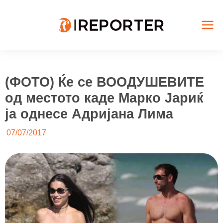
Skip
to
content
Mai
Me
(ФОТО) Ќе се ВООДУШЕВИТЕ
од местото каде Марко Јариќ
ја однесе Адријана Лима
07/07/2017