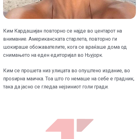
Ким Кардашијан повторно се најде во центарот на
внимание. Американската старлета, повторно ги
шокираше обожавателите, кога се враќаше дома од
снимањето на еден едиторијал во Њујорк.
Ким се прошета низ улицата во опуштено издание, во
проѕирна маичка. Тоа што го немаше на себе е градник,
така да јасно се гледаа нејзиниот голи гради.