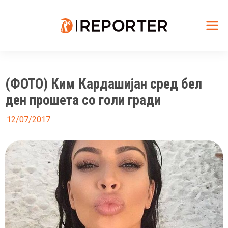
Skip
to
content
Mai
Me
(ФОТО) Ким Кардашијан сред бел
ден прошета со голи гради
12/07/2017