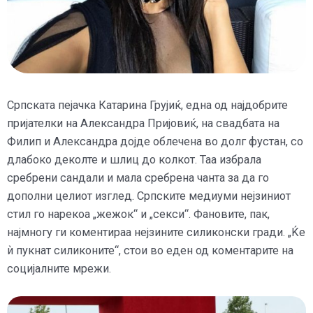
Српската пејачка Катарина Грујиќ, една од најдобрите
пријателки на Александра Пријовиќ, на свадбата на
Филип и Александра дојде облечена во долг фустан, со
длабоко деколте и шлиц до колкот. Таа избрала
сребрени сандали и мала сребрена чанта за да го
дополни целиот изглед. Српските медиуми нејзиниот
стил го нарекоа „жежок“ и „секси“. Фановите, пак,
најмногу ги коментираа нејзините силиконски гради. „Ќе
ѝ пукнат силиконите“, стои во еден од коментарите на
социјалните мрежи.