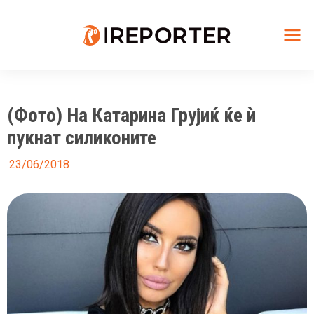
Skip
to
content
Mai
Me
(Фото) На Катарина Грујиќ ќе ѝ
пукнат силиконите
23/06/2018