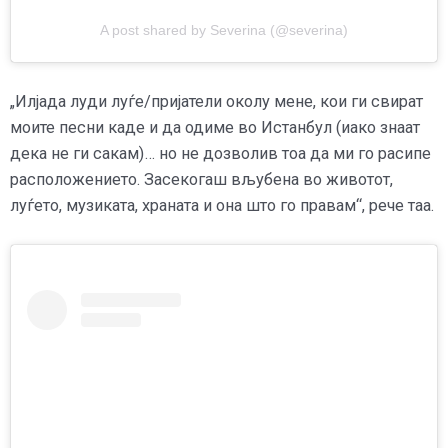
A post shared by Severina (@severina)
„Илјада луди луѓе/пријатели околу мене, кои ги свират
моите песни каде и да одиме во Истанбул (иако знаат
дека не ги сакам)… но не дозволив тоа да ми го расипе
расположението. Засекогаш вљубена во животот,
луѓето, музиката, храната и она што го правам“, рече таа.