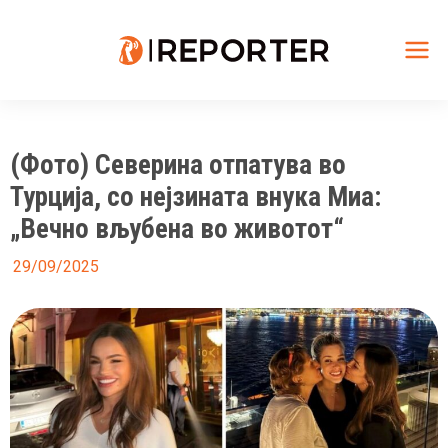
Skip
to
content
Mai
Me
(Фото) Северина отпатува во
Турција, со нејзината внука Миа:
„Вечно вљубена во животот“
29/09/2025