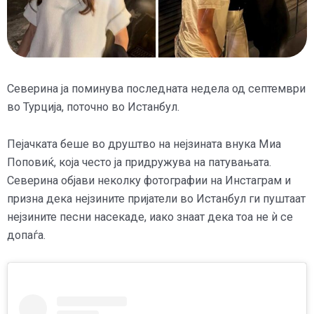
Северина ја поминува последната недела од септември
во Турција, поточно во Истанбул.
Пејачката беше во друштво на нејзината внука Миа
Поповиќ, која често ја придружува на патувањата.
Северина објави неколку фотографии на Инстаграм и
призна дека нејзините пријатели во Истанбул ги пуштаат
нејзините песни насекаде, иако знаат дека тоа не ѝ се
допаѓа.