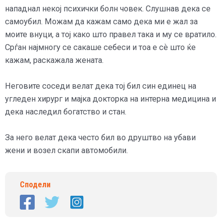
нападнал некој психички болн човек. Слушнав дека се
самоубил. Можам да кажам само дека ми е жал за
моите внуци, а тој како што правел така и му се вратило.
Срѓан најмногу се сакаше себеси и тоа е сѐ што ќе
кажам, раскажала жената.
Неговите соседи велат дека тој бил син единец на
угледен хирург и мајка докторка на интерна медицина и
дека наследил богатство и стан.
За него велат дека често бил во друштво на убави
жени и возел скапи автомобили.
Сподели