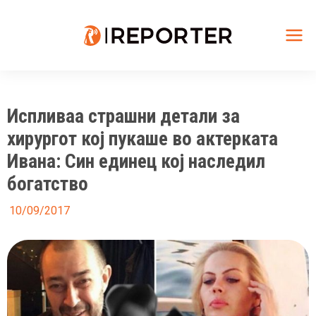
Skip
to
content
Mai
Me
Испливаа страшни детали за
хирургот кој пукаше во актерката
Ивана: Син единец кој наследил
богатство
10/09/2017