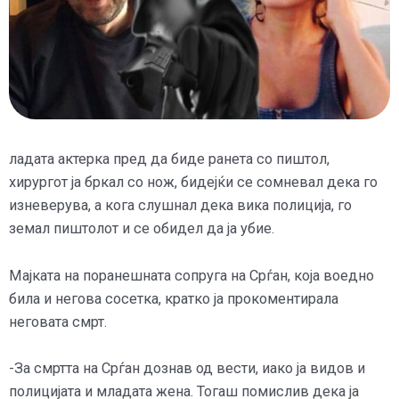
ладата актерка пред да биде ранета со пиштол,
хирургот ја бркал со нож, бидејќи се сомневал дека го
изневерува, а кога слушнал дека вика полиција, го
земал пиштолот и се обидел да ја убие.
Мајката на поранешната сопруга на Срѓан, која воедно
била и негова сосетка, кратко ја прокоментирала
неговата смрт.
-За смртта на Срѓан дознав од вести, иако ја видов и
полицијата и младата жена. Тогаш помислив дека ја