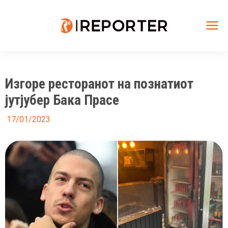
Skip
to
content
Mai
Me
Изгоре ресторанот на познатиот
јутјубер Бака Прасе
17/01/2023