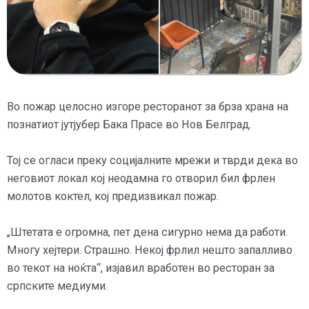
Во пожар целосно изгоре ресторанот за брза храна на
познатиот јутјубер Бака Прасе во Нов Белград.
Тој се огласи преку социјалните мрежи и тврди дека во
неговиот локал кој неодамна го отворил бил фрлен
молотов коктел, кој предизвикал пожар.
„Штетата е огромна, пет дена сигурно нема да работи.
Многу хејтери. Страшно. Некој фрлил нешто запалливо
во текот на ноќта“, изјавил вработен во ресторан за
српските медиуми.