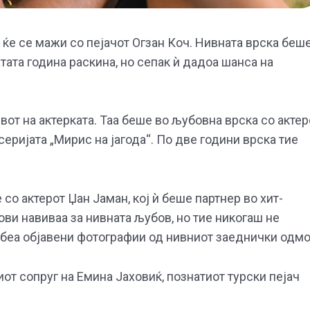
ќе се мажи со пејачот Огзан Коч. Нивната врска беш
атата година раскина, но сепак ѝ дадоа шанса на
т на актерката. Таа беше во љубовна врска со актер
серијата „Мирис на јагода“. По две години врска тие
о актерот Џан Јаман, кој ѝ беше партнер во хит-
ови навиваа за нивната љубов, но тие никогаш не
а беа објавени фотографии од нивниот заеднички одмо
иот сопруг на Емина Јаховиќ, познатиот турски пејач