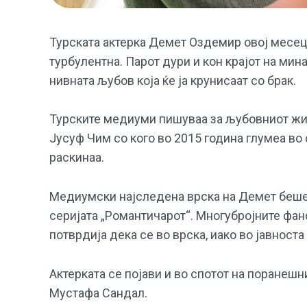
Турската актерка Демет Оздемир овој месец 
турбулентна. Парот дури и кон крајот на мин
нивната љубов која ќе ја крунисаат со брак.
Турските медиуми пишуваа за љубовниот живо
Јусуф Чим со кого во 2015 година глумеа во 
раскинаа.
Медиумски најследена врска на Демет беше с
серијата „Романтичарот“. Многубројните фан
потврдија дека се во врска, иако во јавност
Актерката се појави и во спотот на поранешн
Мустафа Сандал.