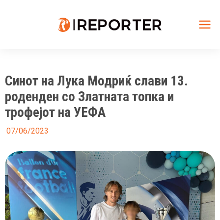
Skip
to
content
Mai
Me
Синот на Лука Модриќ слави 13.
роденден со Златната топка и
трофејот на УЕФА
07/06/2023