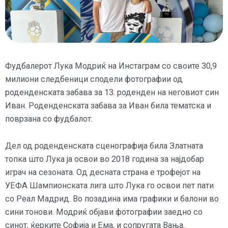
Фудбалерот Лука Модриќ на Инстаграм со своите 30,9
милиони следбеници сподели фотографии од
роденденската забава за 13. роденден на неговиот син
Иван. Роденденската забава за Иван била тематска и
поврзана со фудбалот.
Дел од роденденската сценографија била Златната
топка што Лука ја освои во 2018 година за најдобар
играч на сезоната. Од десната страна е трофејот на
УЕФА Шампионската лига што Лука го освои пет пати
со Реал Мадрид. Во позадина има графики и балони во
сини тонови. Модриќ објави фотографии заедно со
синот, ќерките Софија и Ема, и сопругата Вања.