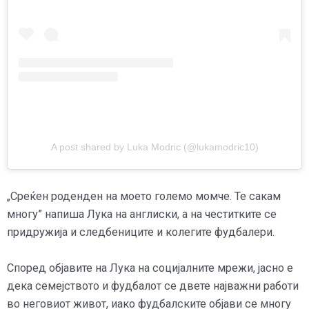
A post shared by Luka Modric (@lukamodric10)
„Среќен роденден на моето големо момче. Те сакам
многу” напиша Лука на англиски, а на честитките се
придружија и следбениците и колегите фудбалери.
Според објавите на Лука на социјалните мрежи, јасно е
дека семејството и фудбалот се двете најважни работи
во неговиот живот, иако фудбалските објави се многу