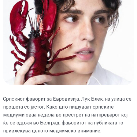
Српскиот фаворит за Евровизија, Лук Блек, на улица се
прошета со јастог. Како што пишуваат српските
медиуми оваа недела во престрет на натпреварот кој
ќе се одржи во Белград, фаворитот на публиката го
привлекува целото медиумско внимание.