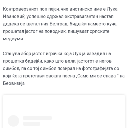
Контроверзниот поп пејач, чие вистинско име е Лука
Ивановиќ, успешно одржал екстравагантен настап
додека се шетал низ Белград, бидејќи наместо куче,
прошетал јастог на поводник, пишуваат српските
медиуми.
Станува збор јастог играчка која Лук ја извадил на
прошетка бидејќи, како што вели, јастогот е негов
симбол, па со тој симбол позирал на фотографијата со
која ќе ја претстави својата песна „Само ми се спава “ на
Беовизија.