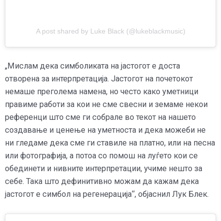
A post shared by Luke Black (@lukeblackmusic)
„Мислам дека симболиката на јастогот е доста
отворена за интерпретација. Јастогот на почетокот
немаше преголема намена, но често како уметници
правиме работи за кои не сме свесни и земаме некои
референци што сме ги собрале во текот на нашето
создавање и ценење на уметноста и дека можеби не
ни гледаме дека сме ги ставиле на платно, или на песна
или фотографија, а потоа со помош на луѓето кои се
обединети и нивните интерпретации, учиме нешто за
себе. Така што дефинитивно можам да кажам дека
јастогот е симбол на регенерација“, објаснил Лук Блек.