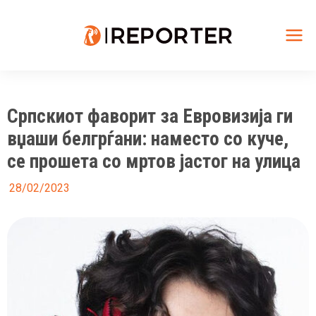
Skip
to
content
Mai
Me
Српскиот фаворит за Евровизија ги
вџаши белгрѓани: наместо со куче,
се прошета со мртов јастог на улица
28/02/2023