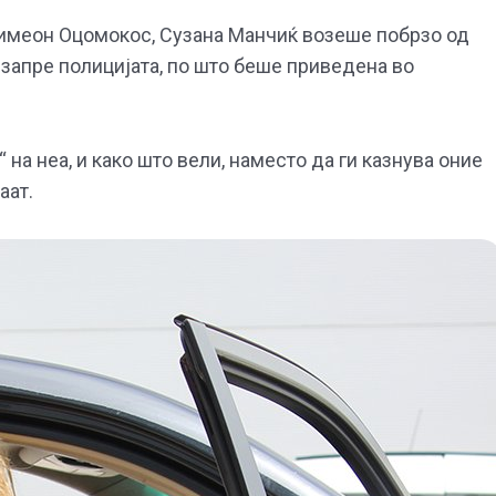
Симеон Оцомокос, Сузана Манчиќ возеше побрзо од
 запре полицијата, по што беше приведена во
 на неа, и како што вели, наместо да ги казнува оние
аат.