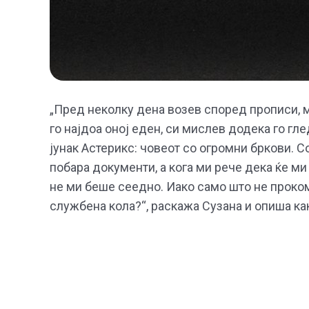
„Пред неколку дена возев според прописи, м
го најдоа оној еден, си мислев додека го гл
јунак Астерикс: човеот со огромни бркови. Со
побара документи, а кога ми рече дека ќе ми
не ми беше сеедно. Иако само што не проком
службена кола?“, раскажа Сузана и опиша как