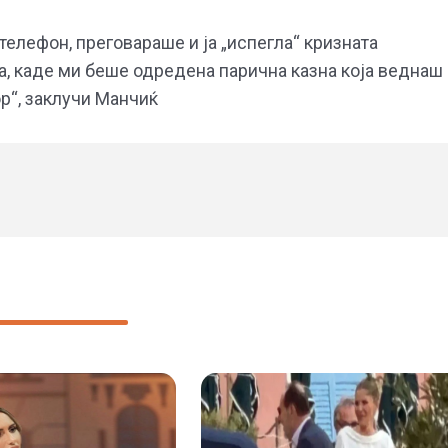
 телефон, преговараше и ја „испегла“ кризната
ја, каде ми беше одредена парична казна која веднаш
ор“, заклучи Манчиќ