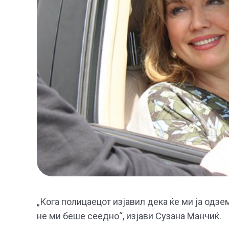
„Кога полицаецот изјавил дека ќе ми ја одзе
не ми беше сеедно“, изјави Сузана Манчиќ.