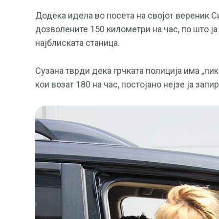
Додека идела во посета на својот вереник 
дозволените 150 километри на час, по што ја
најблиската станица.
Сузана тврди дека грчката полиција има „пик“
кои возат 180 на час, постојано нејзе ја запир