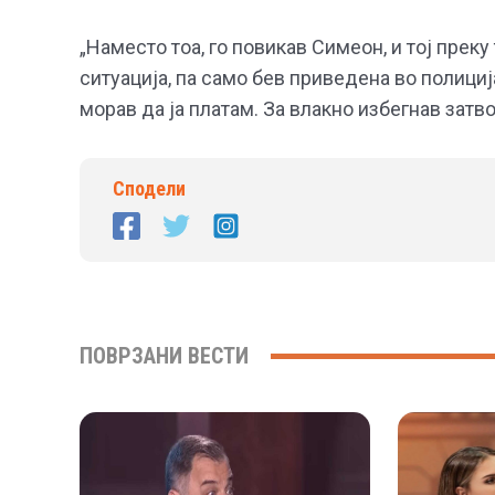
„Наместо тоа, го повикав Симеон, и тој преку
ситуација, па само бев приведена во полици
морав да ја платам. За влакно избегнав затв
Сподели
ПОВРЗАНИ ВЕСТИ