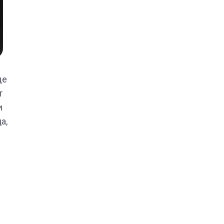
де
т
и
а,