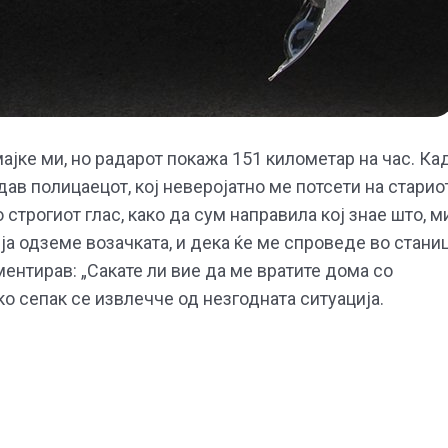
ајке ми, но радарот покажа 151 километар на час. Ка
едав полицаецот, кој неверојатно ме потсети на старио
 строгиот глас, како да сум направила кој знае што, м
 ја одземе возачката, и дека ќе ме спроведе во станиц
ентирав: „Сакате ли вие да ме вратите дома со
о сепак се извлечче од незгодната ситуација.