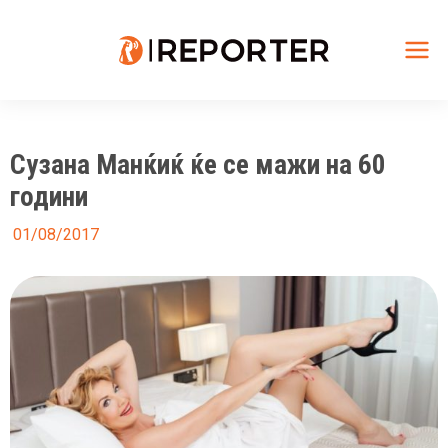
Skip
to
content
Mai
Me
Сузана Манќиќ ќе се мажи на 60
години
01/08/2017