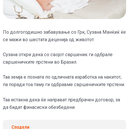
По долгогодишно забавување со Грк, Сузана Манќиќ ќе
се мажи во шестата деценија од животот.
Сузана откри дека со својот свршеник ги одбрале
свршеничките прстени во Бразил.
Таа земја е позната по одличната изработка на накитот,
па поради тоа таму ги одбравме свршеничките прстени.
Таа истакна дека ќе направат предбрачен договор, за
да бидат финасиски обезбедени.
Сподели