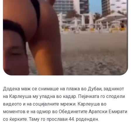
Додека маж се снимаше на плажа во Дубаи, задникот
на Карлеуша му упадна во кадар. Пејачката го сподели
видеото и на социјалните мрежи. Карлеуша во
моментов е на одмор во Обединетите Арапски Емирати
со ќерките. Таму го прослави 44. роденден.