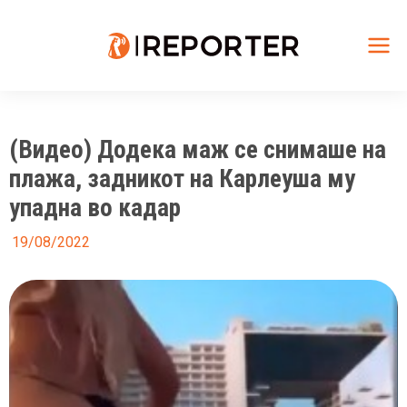
Skip
to
content
Mai
Me
(Видео) Додека маж се снимаше на
плажа, задникот на Карлеуша му
упадна во кадар
19/08/2022