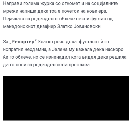
Направи голема журка со огномет и на социјалните
мрежи напиша дека тоа е почеток на нова ера.
Пејачката за роденденот облече секси фустан од
македонскиот дизајнер Златко Јовановски.
За
„Репортер“
Златко рече дека фустанот ѝ го
испратил неодамна, а Јелена му кажала дека наскоро
ќе го облече, но се изненадил кога видел дека решила
да го носи за роденденската прослава.