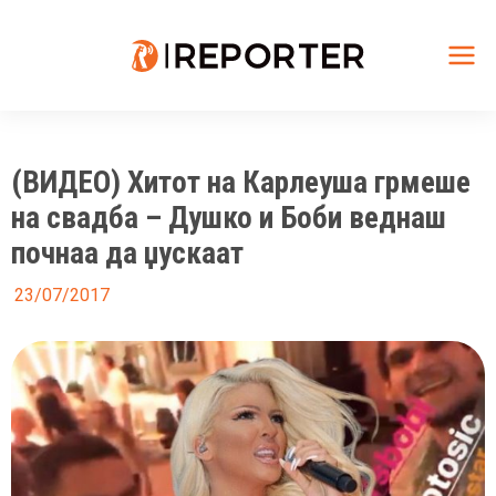
Skip
to
content
Mai
Me
(ВИДЕО) Хитот на Карлеуша грмеше
на свадба – Душко и Боби веднаш
почнаа да џускаат
23/07/2017