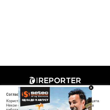
Согласност за колачиња (cookies)
Користиме колачиња за оптимизирање на страницата.
Некои од колачињата се од суштинско значење за
работата на страницата, а други помагаат да ја