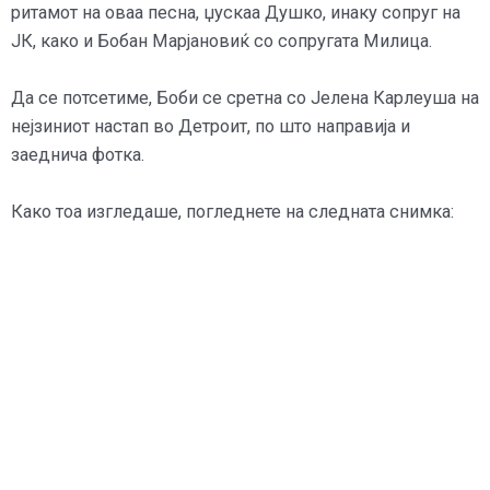
ритамот на оваа песна, џускаа Душко, инаку сопруг на
ЈК, како и Бобан Марјановиќ со сопругата Милица.
Да се потсетиме, Боби се сретна со Јелена Карлеуша на
нејзиниот настап во Детроит, по што направија и
заеднича фотка.
Како тоа изгледаше, погледнете на следната снимка: