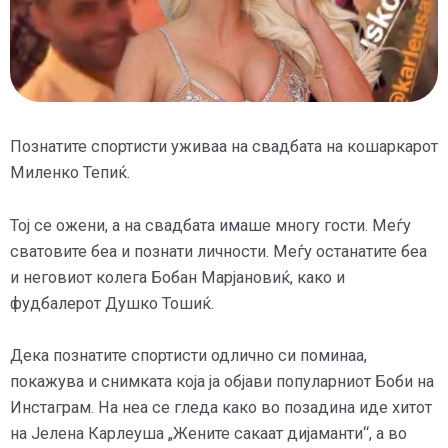
Познатите спортисти уживаа на свадбата на кошаркарот
Миленко Тепиќ.
Тој се ожени, а на свадбата имаше многу гости. Меѓу
сватовите беа и познати личности. Меѓу останатите беа
и неговиот колега Бобан Марјановиќ, како и
фудбалерот Душко Тошиќ.
Дека познатите спортисти одлично си поминаа,
покажува и снимката која ја објави популарниот Боби на
Инстаграм. На неа се гледа како во позадина иде хитот
на Јелена Карлеуша „Жените сакаат дијаманти“, а во