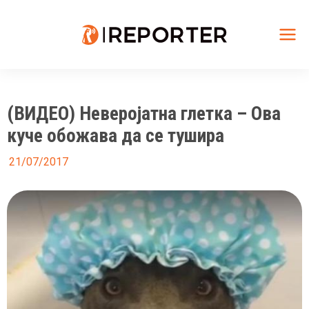
Skip
to
content
Mai
Me
(ВИДЕО) Неверојатна глетка – Ова
куче обожава да се тушира
21/07/2017