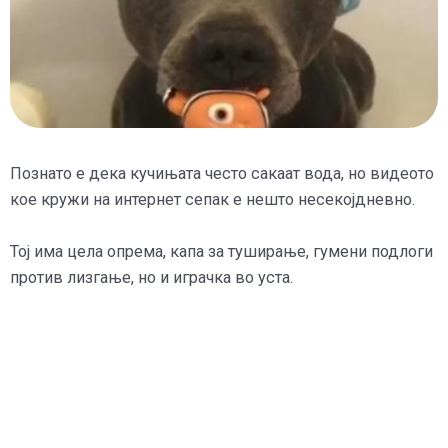
Познато е дека кучињата често сакаат вода, но видеото
кое кружи на интернет сепак е нешто несекојдневно.
Тој има цела опрема, капа за туширање, гумени подлоги
против лизгање, но и играчка во уста.