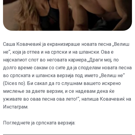
Саша Ковачевиќ ја екранизираше новата песна „Велиш
не“, која ја отпеа и на српски и на шпански. Ова е
најскапиот спот во неговата кариера.„Драги мој, по
долго време сакам со сите да ја споделам новата песна
во српската и шпанска верзија под името „Велиш не“
(Dices no). Би сакал да го слушнам вашето искрено
мислење за двете верзии, и се надевам дека ќе
уживате во оваа песна ова лето!“, напиша Ковачевиќ на
Инстаграм.
Погледнете ја српската верзија: