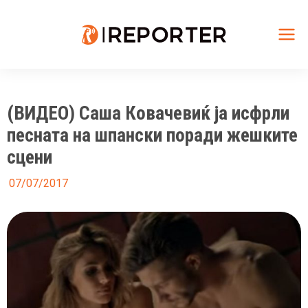
Skip
to
content
Mai
Me
(ВИДЕО) Саша Ковачевиќ ја исфрли
песната на шпански поради жешките
сцени
07/07/2017