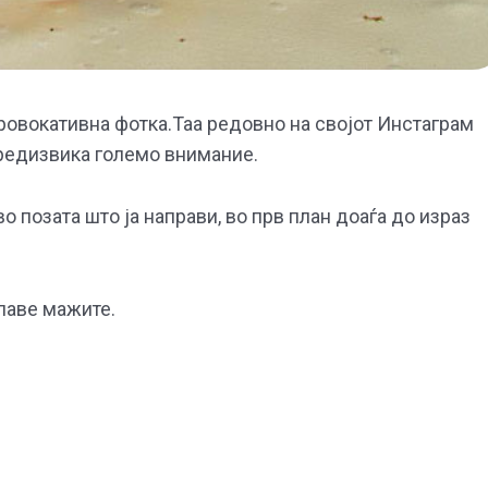
провокативна фотка.Таа редовно на својот Инстаграм
предизвика големо внимание.
 позата што ја направи, во прв план доаѓа до израз
улаве мажите.