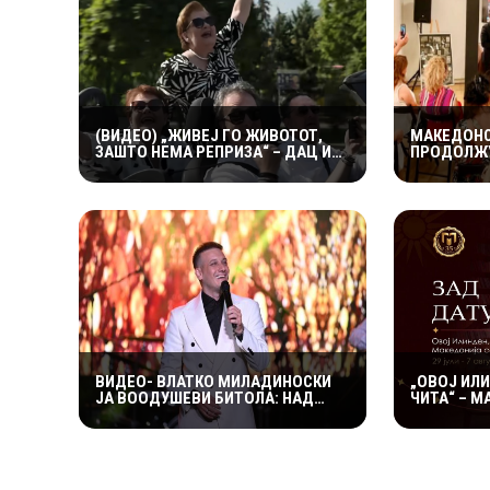
(ВИДЕО) „ЖИВЕЈ ГО ЖИВОТОТ,
МАКЕДОНС
ЗАШТО НЕМА РЕПРИЗА“ – ДАЦ И
ПРОДОЛЖУ
АЛЕКСАНДАР СО МАРИЈАНА И
КУЛТУРНИ
РОСАНА ЈА ПРЕТСТАВИЈА
ИНТЕРЕС З
„ЗАСЕКОГАШ МЛАДИ“
МАКЕДОНС
ВИДЕО- ВЛАТКО МИЛАДИНОСКИ
„ОВОЈ ИЛ
ЈА ВООДУШЕВИ БИТОЛА: НАД
ЧИТА“ – 
2.500 ПОСЕТИТЕЛИ УЖИВАА ВО
БОГАТА 1
СПЕКТАКЛОТ ВО ХЕРАКЛЕЈА
ПРОГРАМ