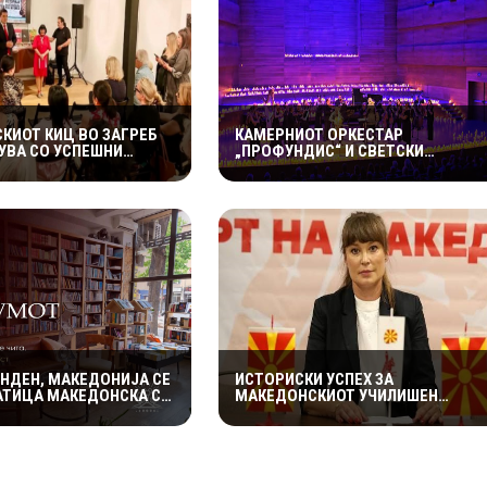
КИОТ КИЦ ВО ЗАГРЕБ
КАМЕРНИОТ ОРКЕСТАР
ВА СО УСПЕШНИ
„ПРОФУНДИС“ И СВЕТСКИ
 НАСТАНИ – ГОЛЕМ
ПОЗНАТИОТ ВИОЛИНИСТ СТЕФАН
А „ИСТОРИЈА НА
МИЛЕНКОВИЌ СО СПЕКТАКУЛАРЕН
КАТА РОК МУЗИКА“
„CANDLELIGHT“ КОНЦЕРТ НА
„ОХРИДСКО ЛЕТО“
ИНДЕН, МАКЕДОНИЈА СЕ
ИСТОРИСКИ УСПЕХ ЗА
МАТИЦА МАКЕДОНСКА СО
МАКЕДОНСКИОТ УЧИЛИШЕН
0-ДНЕВНА КНИЖЕВНА
СПОРТ: ЕЛЕНА МИЦКОВСКА
А
ИЗБРАНА ЗА ЧЛЕН ВО УПРАВНИОТ
ОДБОР НА СВЕТСКАТА
ФЕДЕРАЦИЈА НА УЧИЛИШНИ
СПОРТОВИ