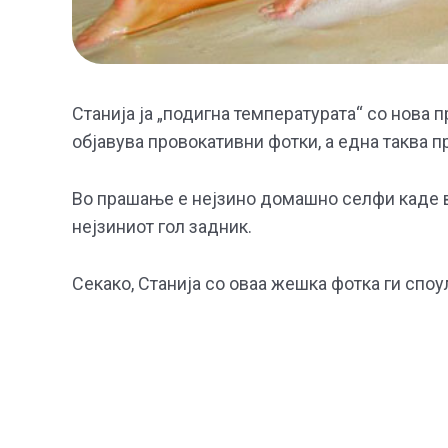
Станија ја „подигна температурата“ со нова 
објавува провокативни фотки, а една таква 
Во прашање е нејзино домашно селфи каде во
нејзиниот гол задник.
Секако, Станија со оваа жешка фотка ги спо