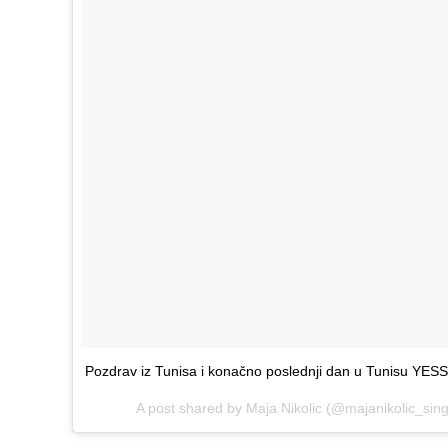
Pozdrav iz Tunisa i konačno poslednji dan u Tunisu YESSS
A post shared by Maja Nikolic (@majanikolic_sin