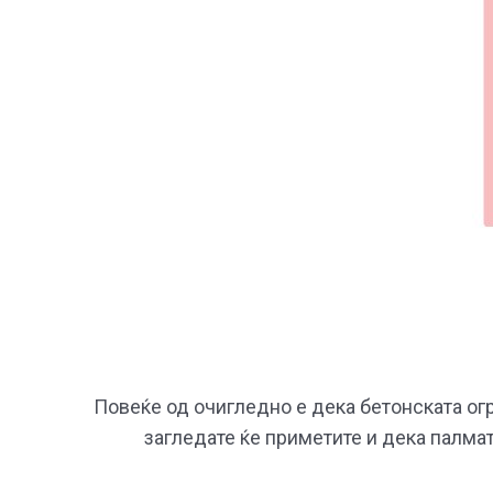
Повеќе од очигледно е дека бетонската огр
загледате ќе приметите и дека палмат