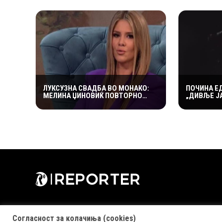
ДОЦНА”
ЛУКСУЗНА СВАДБА ВО МОНАКО:
ПОЧИНА Е
МЕЛИНА ЏИНОВИЌ ПОВТОРНО
„ДИВЉЕ ЈА
ЗАСТАНУВА НА „ЛУДИОТ КАМЕН“
ПРОСТУВА
СО МИЛИОНЕР ПОСТАР 23 ГОДИНИ
Согласност за колачиња (cookies)