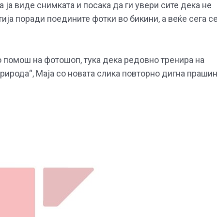
ја виде снимката и посака да ги увери сите дека не
тија поради поедините фотки во бикини, а веќе сега с
о помош на фотошоп, тука дека редовно тренира на
природа“, Маја со новата слика повторно дигна прашин