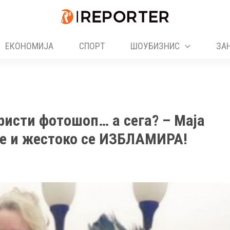
ЕКОНОМИЈА
СПОРТ
ШОУБИЗНИС
ЗА
ристи фотошоп… а сега? – Маја
те и жестоко се ИЗБЛАМИРА!