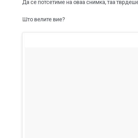
Да се потсетиме на оваа снимка, таа тврдеше
Што велите вие?