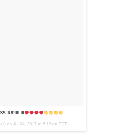
S JUPIIIIIIII
ger) on
Jul 24, 2017 at 8:19am PDT