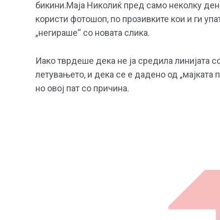
бикини.Маја Николиќ пред само неколку дена 
користи фотошоп, по прозивките кои и ги упа
„негираше“ со новата слика.
Иако тврдеше дека не ја средила линијата с
летувањето, и дека се е дадено од „мајката 
но овој пат со причина.