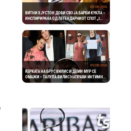
09/08/2026
ВИТНИ ХЈУСТОН ДОБИ СВОЈА БАРБИ КУКЛА –
ИНСПИРИРАНА ОД ЛЕГЕНДАРНИОТ СПОТ „I
WANNA DANCE WITH SOMEBODY“
09/08/2026
ЌЕРКАТА НА БРУС ВИЛИС И ДЕМИ МУР СЕ
ОМАЖИ – ТАЛУЛА ВИЛИС НАПРАВИ ИНТИМНА
СВАДБА ВО АЈДАХО
е