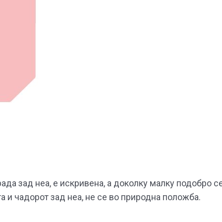
ада зад неа, е искривена, а доколку малку подобро с
а и чадорот зад неа, не се во природна положба.