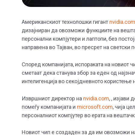
Американскиот технолошки гигант
nvidia.co
дизајниран да овозможи функциите на вешта
персонални компјутери и лаптопи, без посто
направена во Тајван, во пресрет на светски 
Според компанијата, испораката на новиот чи
сметаат дека станува збор за еден од најзна
интелигенција во секојдневното користење н
Извршниот директор на
nvidia.com
, , изјави
помеѓу компанијата и
microsoft.com
, чија ц
персоналниот компјутер во ерата на вештачк
Новиот чип е создаден за да им овозможи на 