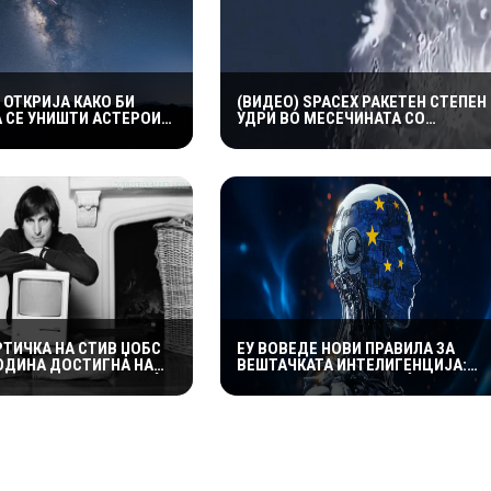
 ОТКРИЈА КАКО БИ
(ВИДЕО) SPACEX РАКЕТЕН СТЕПЕН
 СЕ УНИШТИ АСТЕРОИД
УДРИ ВО МЕСЕЧИНАТА СО
ЗАКАНУВА НА ЗЕМЈАТА
ОГРОМНА БРЗИНА – НАУЧНИЦИТЕ
ОЧЕКУВААТ НОВ КРАТЕР И ВАЖНИ
СОЗНАНИЈА
РТИЧКА НА СТИВ ЏОБС
ЕУ ВОВЕДЕ НОВИ ПРАВИЛА ЗА
ГОДИНА ДОСТИГНА НАД
ВЕШТАЧКАТА ИНТЕЛИГЕНЦИЈА:
ЛАРИ, А АУКЦИЈАТА СÈ
СЕКОЈА AI СОДРЖИНА ЌЕ МОРА
 ЗАВРШЕНА
ЈАСНО ДА БИДЕ ОЗНАЧЕНА