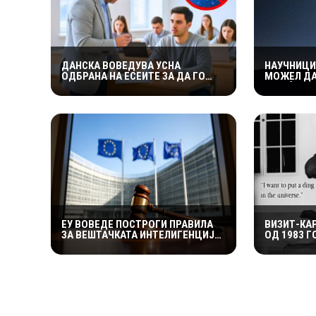
ДАНСКА ВОВЕДУВА УСНА
НАУЧНИЦИ
ОДБРАНА НА ЕСЕИТЕ ЗА ДА ГО
МОЖЕЛ ДА
СПРЕЧИ ПРЕПИШУВАЊЕТО СО
ШТО Ѝ СЕ 
ВЕШТАЧКА ИНТЕЛИГЕНЦИЈА
ЕУ ВОВЕДЕ ПОСТРОГИ ПРАВИЛА
ВИЗИТ-КА
ЗА ВЕШТАЧКАТА ИНТЕЛИГЕНЦИЈА:
ОД 1983 
СЛЕДУВААТ ПОГОЛЕМА
85.000 ДО
КОНТРОЛА, ТРАНСПАРЕНТНОСТ И
УШТЕ НЕ Е
ВИСОКИ КАЗНИ