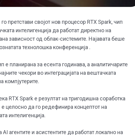
m
го претстави својот нов процесор RTX Spark, чип
чката интелигенција да работат директно на
јана зависност од облак-системите. Најавата беше
познатата технолошка конференција .
п е планирана за есента годинава, а аналитичарите
чајните чекори во интеграцијата на вештачката
а компјутерите.
 дека RTX Spark е резултат на тригодишна соработка
ел е целосно да го редефинира концептот на
ата интелигенција.
AI агентите и асистентите да работат локално на