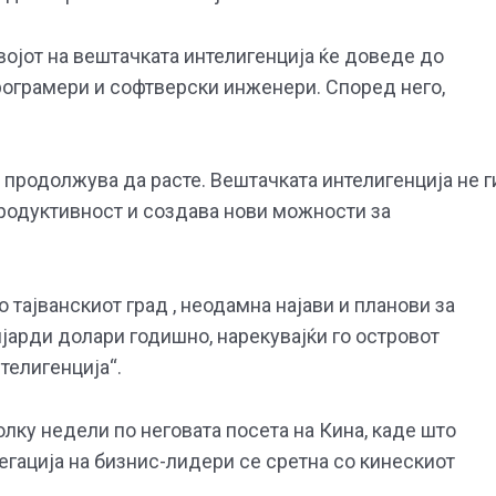
војот на вештачката интелигенција ќе доведе до
рограмери и софтверски инженери. Според него,
продолжува да расте. Вештачката интелигенција не г
 продуктивност и создава нови можности за
о тајванскиот град , неодамна најави и планови за
јарди долари годишно, нарекувајќи го островот
телигенција“.
олку недели по неговата посета на Кина, каде што
гација на бизнис-лидери се сретна со кинескиот