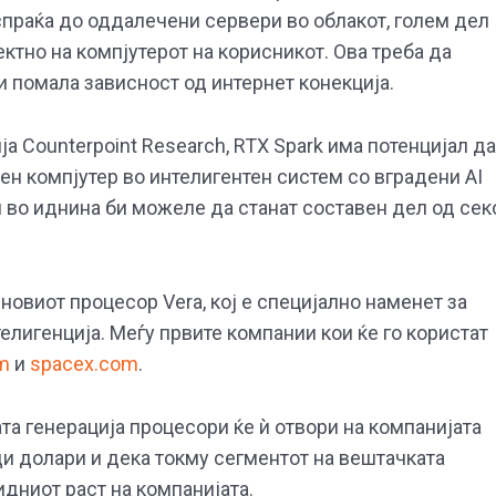
спраќа до оддалечени сервери во облакот, голем дел
ктно на компјутерот на корисникот. Ова треба да
и помала зависност од интернет конекција.
 Counterpoint Research, RTX Spark има потенцијал да
н компјутер во интелигентен систем со вградени AI
и во иднина би можеле да станат составен дел од сек
 новиот процесор Vera, кој е специјално наменет за
елигенција. Меѓу првите компании кои ќе го користат
om
и
spacex.com
.
та генерација процесори ќе ѝ отвори на компанијата
и долари и дека токму сегментот на вештачката
идниот раст на компанијата.