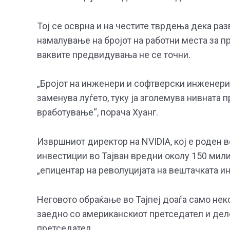
Тој се осврна и на честите тврдења дека раз
намалување на бројот на работни места за п
ваквите предвидувања не се точни.
„Бројот на инженери и софтверски инженери 
заменува луѓето, туку ја зголемува нивната
вработување“, порача Хуанг.
Извршниот директор на NVIDIA, кој е роден в
инвестиции во Тајван вредни околу 150 мили
„епицентар на револуцијата на вештачката ин
Неговото обраќање во Тајпеј доаѓа само нек
заедно со американскиот претседател и деле
претседател .