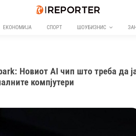
ЕКОНОМИЈА
СПОРТ
ШОУБИЗНИС
ЗА
ark: Новиот AI чип што треба да ј
алните компјутери