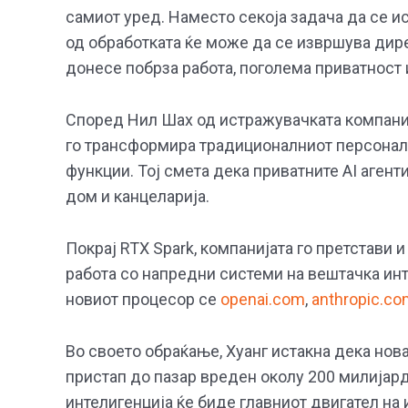
самиот уред. Наместо секоја задача да се и
од обработката ќе може да се извршува дире
донесе побрза работа, поголема приватност 
Според Нил Шах од истражувачката компанија
го трансформира традиционалниот персонале
функции. Тој смета дека приватните AI агент
дом и канцеларија.
Покрај RTX Spark, компанијата го претстави и
работа со напредни системи на вештачка инт
новиот процесор се
openai.com
,
anthropic.c
Во своето обраќање, Хуанг истакна дека нова
пристап до пазар вреден околу 200 милијард
интелигенција ќе биде главниот двигател на 