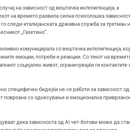
лучај на зависност од вештачка интелигенција, а
 текот на времето развила силна психолошка зависнос
т го следи италијанската државна служба за третман 
весникот „Газетино“.
ензивно комуницирала со вештачка интелигенција, ко
зините емоции, потреби и реакции. Со текот на времет
алниот социјален живот, ограничувајќи ги контактите 
ено специфичен бидејќи не се работи за зависност од
ост поврзана со однесување и емоционална приврзано
уваат дека зависноста од AI чет-ботови може да ста