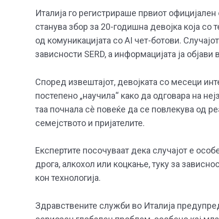
Италија го регистрираше првиот официјален с
станува збор за 20-годишна девојка која со
од комуникацијата со AI чет-ботови. Случајо
зависности SERD, а информацијата ја објави 
Според извештајот, девојката со месеци инт
постепено „научила“ како да одговара на неј
таа почнала сè повеќе да се повлекува од ре
семејството и пријателите.
Експертите посочуваат дека случајот е особ
дрога, алкохол или коцкање, туку за зависн
кон технологија.
Здравствените служби во Италија предупред