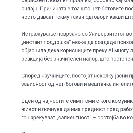
сериозен глобален проблем, особено кај мл
онлајн. Причината е тоа што чет-ботовите по
често даваат токму такви одговори какви шт
Истражување поврзано со Универзитетот во 
„инстант поддршка“ може да создаде психо
објаснила дека корисниците преку AI многу
реакција без значителен напор, што постеп
Според научниците, постојат неколку јасни
зависност од чет-ботови и вештачка интелиг
Еден од најчестите симптоми е кога комуник
живот и почнува да има предност пред работ
го нарекуваат „салиентност“ – состојба во к