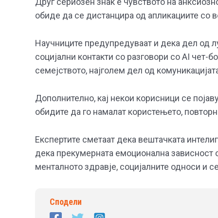
Друг сериозен знак е чувството на анксиозно
обиде да се дистанцира од апликациите со в
Научниците предупредуваат и дека дел од лу
социјални контакти со разговори со AI чет-бо
семејството, најголем дел од комуникацијата
Дополнително, кај некои корисници се појаву
обидите да го намалат користењето, повторно
Експертите сметаат дека вештачката интелиг
дека прекумерната емоционална зависност о
менталното здравје, социјалните односи и 
Сподели