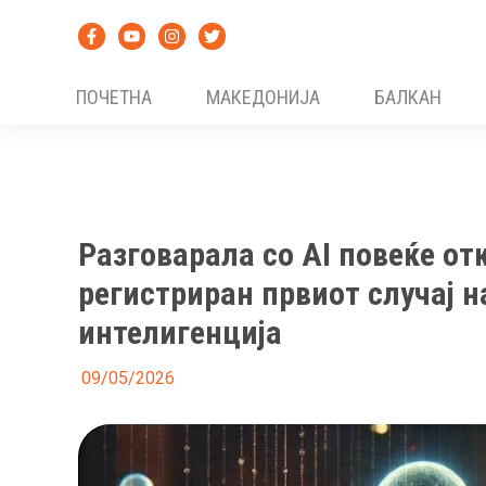
Skip
to
content
ПОЧЕТНА
МАКЕДОНИЈА
БАЛКАН
Разговарала со AI повеќе отк
регистриран првиот случај н
интелигенција
09/05/2026