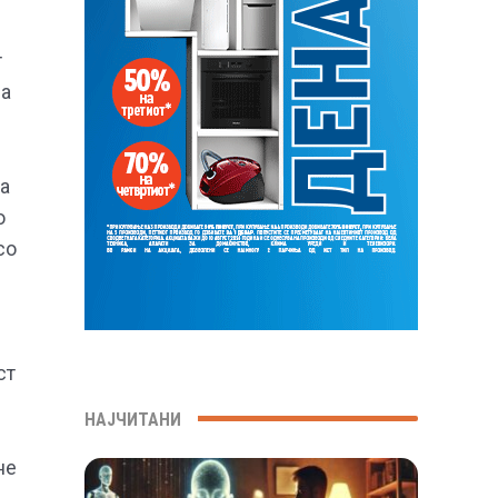
т
на
ја
о
со
ст
НАЈЧИТАНИ
не