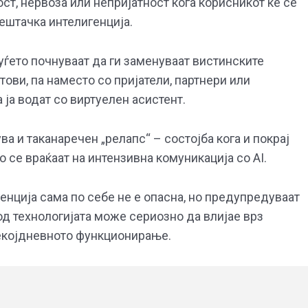
ст, нервоза или непријатност кога корисникот ќе се
ештачка интелигенција.
ѓето почнуваат да ги заменуваат вистинските
тови, па наместо со пријатели, партнери или
 ја водат со виртуелен асистент.
ва и таканаречен „релапс“ – состојба кога и покрај
 се враќаат на интензивна комуникација со AI.
енција сама по себе не е опасна, но предупредуваат
д технологијата може сериозно да влијае врз
секојдневното функционирање.