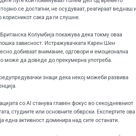
адите луѓе кои поминуваат голем дел од времето
стојано се достапни, не осудуваат, реагираат веднаш 
о корисникот сака да ги слушне.
Британска Колумбија покажува дека токму оваа
лошка зависност. Истражувачката Карен Шен
 лесно добиваат внимание, одговори и емоционална
ено може да доведе до прекумерна употреба.
 предупредувачки знаци дека некој можеби развива
енција.
ацијата со AI станува главен фокус во секојдневниот
ата, студиите или основните обврски. Експертите ова
оја една активност доминира над сите останати.