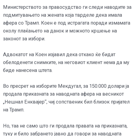
Министерството за правосудство ги следи наводите за
подмитувањето на жената која тврделе дека имала
афера со Трамп. Коен е под истрагата поради измамата
околу плаќањето на данок и можното кршење на
законот за избори.
Адвокатот на Коен изјавил дека откако ќе бидат
обелоденети снимките, на неговиот клиент нема да му
биде нанесена штета.
Во пресрет на изборите Мекдугал, за 150.000 долари ја
продала приказната за наводната афера на весникот
„Нешнал Енквајер“, чиј сопственик бил близок пријател
на Трамп.
Но, таа не само што ги продала правата на приказната,
туку и било забрането јавно да говори за наводната