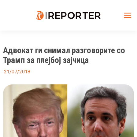
Skip
to
content
Mai
Me
Адвокат ги снимал разговорите со
Трамп за плејбој зајчица
21/07/2018