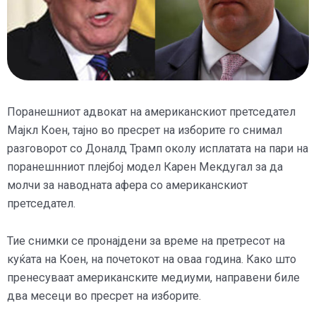
Поранешниот адвокат на американскиот претседател
Мајкл Коен, тајно во пресрет на изборите го снимал
разговорот со Доналд Трамп околу исплатата на пари на
поранешнниот плејбој модел Карен Мекдугал за да
молчи за наводната афера со американскиот
претседател.
Тие снимки се пронајдени за време на претресот на
куќата на Коен, на почетокот на оваа година. Како што
пренесуваат американските медиуми, направени биле
два месеци во пресрет на изборите.