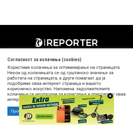
Согласност за колачиња (cookies)
Користиме колачиња за оптимизирање на страницата.
Некои од колачињата се од суштинско значење за
работата на страницата, а други помагаат да ја
подобриме оваа интернет страница и вашето
корисничко искуство. Напомена: задолжителните
колачиња се неопходни за користење и пристап до оваа
Импресум
Маркетинг
Контакт
Услови за користење
интернет страница.
Прочитај повеќе
Прифати колачиња
Copyright © 2026 Reporter.mk | Member of Clip Media Group