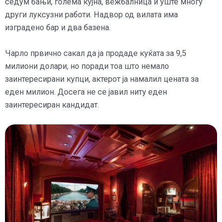
седум бањи, голема кујна, вежбалница и уште многу
други луксузни работи. Надвор од вилата има
изградено бар и два базена.
Чарло првично сакал да ја продаде куќата за 9,5
милиони долари, но поради тоа што немало
заинтересирани купци, актерот ја намалил цената за
еден милион. Досега не се јавил ниту еден
заинтересиран кандидат.