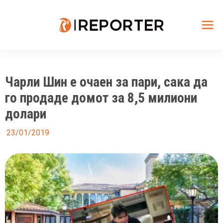
Skip
to
content
Mai
Me
Чарли Шин е очаен за пари, сака да
го продаде домот за 8,5 милиони
долари
23/01/2019