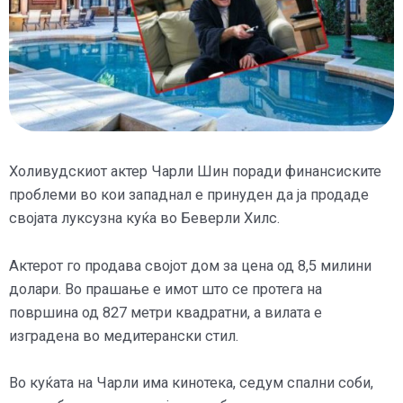
Холивудскиот актер Чарли Шин поради финансиските
проблеми во кои западнал е принуден да ја продаде
својата луксузна куќа во Беверли Хилс.
Актерот го продава својот дом за цена од 8,5 милини
долари. Во прашање е имот што се протега на
површина од 827 метри квадратни, а вилата е
изградена во медитерански стил.
Во куќата на Чарли има кинотека, седум спални соби,