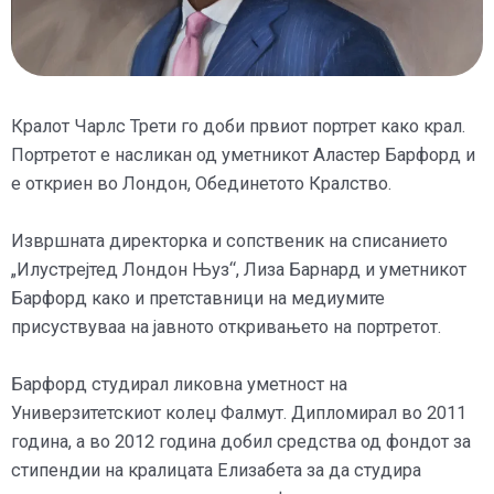
Кралот Чарлс Трети го доби првиот портрет како крал.
Портретот е насликан од уметникот Аластер Барфорд и
е откриен во Лондон, Обединетото Кралство.
Извршната директорка и сопственик на списанието
„Илустрејтед Лондон Њуз“, Лиза Барнард и уметникот
Барфорд како и претставници на медиумите
присуствуваа на јавното откривањето на портретот.
Барфорд студирал ликовна уметност на
Универзитетскиот колеџ Фалмут. Дипломирал во 2011
година, а во 2012 година добил средства од фондот за
стипендии на кралицата Елизабета за да студира