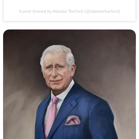
A post shared by Alastair Barford (@alastairbarford)