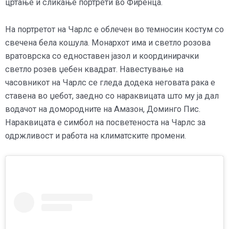
цртање и сликање портрети во Фиренца.
На портретот на Чарлс е облечен во темносин костум со
свечена бела кошула. Монархот има и светло розова
вратоврска со едноставен јазол и координирачки
светло розев џебен квадрат. Навестување на
часовникот на Чарлс се гледа додека неговата рака е
ставена во џебот, заедно со нараквицата што му ја дал
водачот на домородните на Амазон, Доминго Пис.
Нараквицата е симбол на посветеноста на Чарлс за
одржливост и работа на климатските промени.