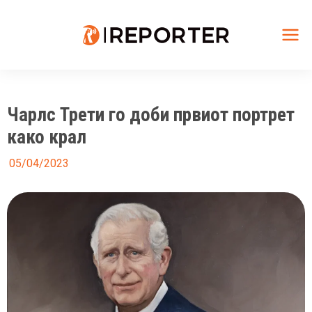
Skip
to
content
Mai
Me
Чарлс Трети го доби првиот портрет
како крал
05/04/2023