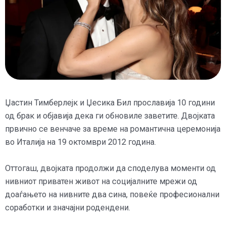
Џастин Тимберлејк и Џесика Бил прославија 10 години
од брак и објавија дека ги обновиле заветите.
Двојката
првично се венчаче за време на романтична церемонија
во Италија на 19 октомври 2012 година.
Оттогаш, двојката продолжи да споделува моменти од
нивниот приватен живот на социјалните мрежи од
доаѓањето на нивните два сина, повеќе професионални
соработки и значајни родендени.