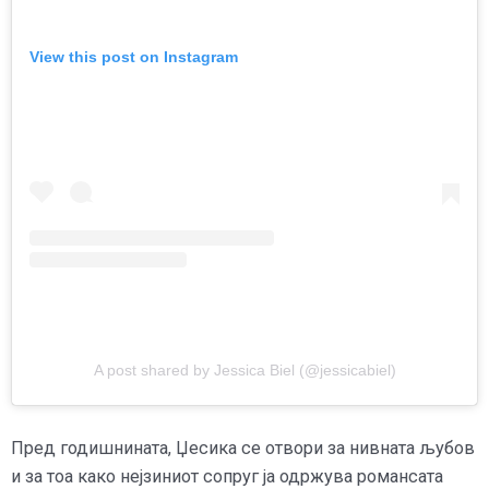
View this post on Instagram
A post shared by Jessica Biel (@jessicabiel)
Пред годишнината, Џесика се отвори за нивната љубов
и за тоа како нејзиниот сопруг ја одржува романсата