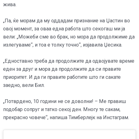
жива.
„Па, ќе морам да му оддадам признание на Џастин во
овој момент, за оваа една работа што секогаш ми ја
вели: „Можеби сме во брак, но мора да продолжиме да
излегуваме“, и тоа е толку точно“, изјавила Џесика.
„Едноставно треба да продолжите да одвојувате време
еден за друг и мора да продолжите да си правите
приоритет. И да ги правите работите што ги сакате
заедно, вели Бил.
„Потврдено, 10 години не се доволни! – Ме правиш
подобар сопруг и татко секој ден. Многу те сакам,
прекрасно човече“, напиша Тимберлејк на Инстаграм.