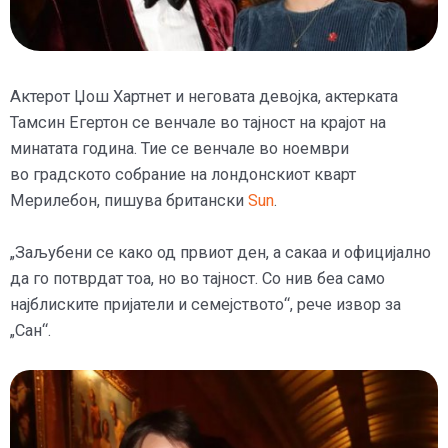
Актерот Џош Хартнет и неговата девојка, актерката
Тамсин Егертон се венчале во тајност на крајот на
минатата година. Тие се венчале во ноември
во градското собрание на лондонскиот кварт
Мерилебон, пишува британски
Sun
.
„Заљубени се како од првиот ден, а сакаа и официјално
да го потврдат тоа, но во тајност. Со нив беа само
најблиските пријатели и семејството“, рече извор за
„Сан“.