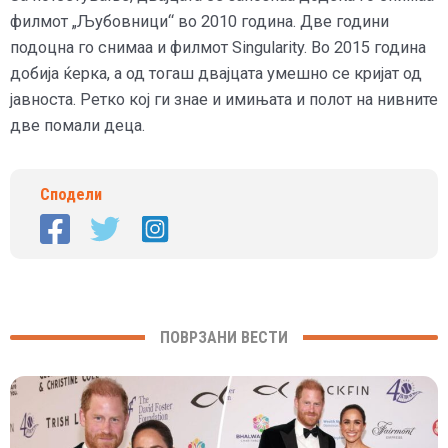
филмот „Љубовници“ во 2010 година. Две години
подоцна го снимаа и филмот Singularity. Во 2015 година
добија ќерка, а од тогаш двајцата умешно се кријат од
јавноста. Ретко кој ги знае и имињата и полот на нивните
две помали деца.
Сподели
ПОВРЗАНИ ВЕСТИ