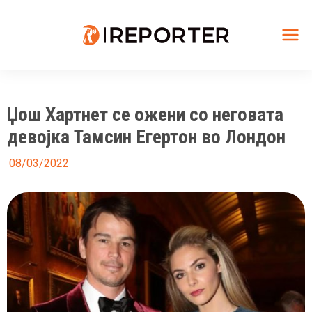
Skip
to
content
Mai
Me
Џош Хартнет се ожени со неговата
девојка Тамсин Егертон во Лондон
08/03/2022