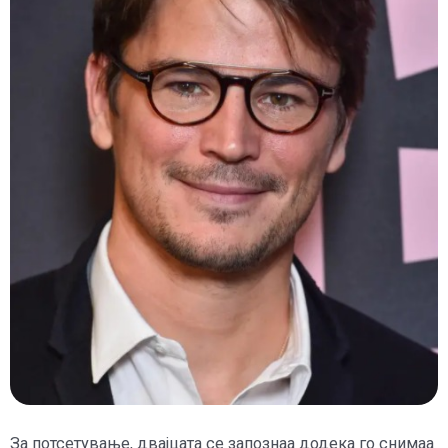
За потсетување, двајцата се запознаа додека го снимаа