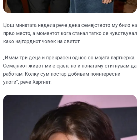
Џош минатата недела рече дека семејството му било на
прво место, а моментот кога станал татко се чувствувал
како најгордиот човек на светот.
„Имам три деца и прекрасен однос со мојата партнерка.
Семејниот живот ми е сјаен, но и понатаму стигнувам да
работам. Колку сум постар добивам поинтересни
улоги“, рече Хартнет.