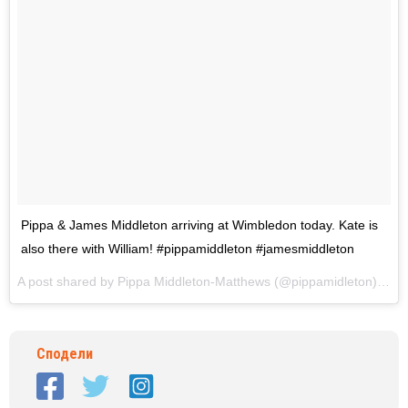
Pippa & James Middleton arriving at Wimbledon today. Kate is
also there with William! #pippamiddleton #jamesmiddleton
A post shared by Pippa Middleton-Matthews (@pippamidleton) on
J
Сподели