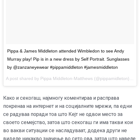
Pippa & James Middleton attended Wimbledon to see Andy
Murray play! Pip is in a new dress by Self Portrait. Sunglasses
by @zanzaneyewear #pippamiddleton #jamesmiddleton
A post shared by Pippa Middleton-Matthews (@pippamidleton) on
J
Како и секогаш, најмногу коментираа и расправа
покренаа на интернет и на социјалните мрежи, па едни
се радуваа поради тоа што Кејт не одвои место за
своето семејство, затоа што секогаш ги има такви кои
во вакви ситуации се насладуваат, додека други не
виделе никакво значење во сето ова, затоа што навеле