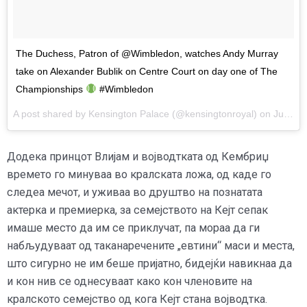
The Duchess, Patron of @Wimbledon, watches Andy Murray
take on Alexander Bublik on Centre Court on day one of The
Championships
#Wimbledon
A post shared by Kensington Palace (@kensingtonroyal) on
Jul 3, 2017 at 8:09am PDT
Додека принцот Влијам и војводтката од Кембриџ
времето го минуваа во кралската ложа, од каде го
следеа мечот, и уживаа во друштво на познатата
актерка и премиерка, за семејството на Кејт сепак
имаше место да им се приклучат, па мораа да ги
набљудуваат од таканаречените „евтини“ маси и места,
што сигурно не им беше пријатно, бидејќи навикнаа да
и кон нив се однесуваат како кон членовите на
кралското семејство од кога Кејт стана војводтка.