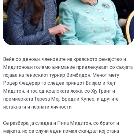
Веќе со денови, членовите на кралското семејство и
Мидлтонови големо внимание привлекуваат со својата
појава на тенискиот турнир Вимблдон. Мечот меѓу
Роџер Федерер го следеа принцот Влијам и Кејт
Мидлтон, и тоа од кралската ложа, со Хју Грант и
премиерката Тереза Меј, Бредли Купер, и другите
истакнати и познати личности.
Се разбира, ја следеа и Пипа Мидлтон, со братот и
мајката, но се случи еден помал скандал кој стана