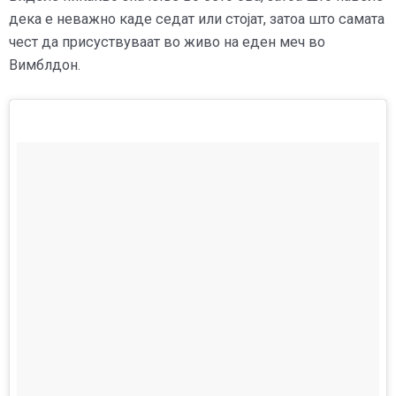
дека е неважно каде седат или стојат, затоа што самата
чест да присуствуваат во живо на еден меч во
Вимблдон.