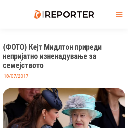
Skip
to
content
Mai
Me
(ФОТО) Кејт Мидлтон приреди
непријатно изненадување за
семејството
18/07/2017