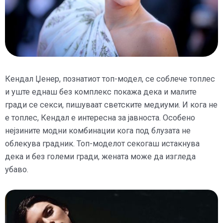
Кендал Џенер, познатиот топ-модел, се соблече топлес
и уште еднаш без комплекс покажа дека и малите
гради се секси, пишуваат светските медиуми. И кога не
е топлес, Кендал е интересна за јавноста. Особено
нејзините модни комбинации кога под блузата не
облекува градник. Топ-моделот секогаш истакнува
дека и без големи гради, жената може да изгледа
убаво.