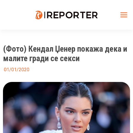
Skip
to
content
Mai
Me
(Фото) Кендал Џенер покажа дека и
малите гради се секси
01/01/2020