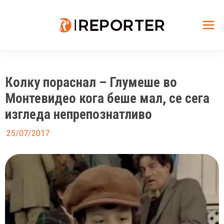
Skip
to
content
Mai
Me
Колку пораснал – Глумеше во
Монтевидео кога беше мал, се сега
изгледа непрепознатливо
25/07/2017