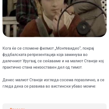
Кога ќе се спомене филмот „Монтевидео“, покрај
фудбалската репрезентација која заминува во
далечниот Уругвај, се сеќаваме и на малиот Станоје кој
практично стана неизоставен дел од тимот.
Денес малиот Станоје изгледа сосема поразлично, а се
гледа дека се развива во вистински убаво момче: