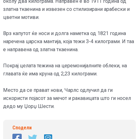
околу два килограма. Направен е во 1911 година од
златна ткаенина и извезен со стилизирани арабески и
цветни мотиви.
Врз капутот ќе носи и долга наметка од 1821 година
наречена царска мантија, која тежи 3-4 килограми. И таа
е направена од златна ткаенина.
Покрај целата тежина на церемонијалните облеки, на
главата ќе има круна од 2,23 килограми.
Место да се прават нови, Чарлс одлучил да ги
искористи појасот за мечот и ракавицата што ги носел
дедо му Џорџ Шести.
Сподели