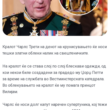
Кралот Чарлс Трети на денот на крунисувањето ќе носи
тешки златни облеки налик на свештеничките.
На кралот ќе се става слој по слој блескави одежди, од
кои некои биле создадени за прадедо му Џорџ Петти
за време на службата во Вестминстерската катедрала.
Во облекувањето на кралот ќе му помага принцот
Вилијам.
Чарлс ќе носи долг капут наречен супертуника, кој тежи