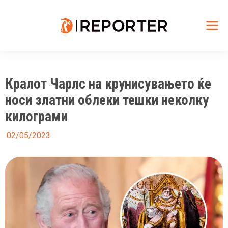
Skip
to
content
Mai
Me
Кралот Чарлс на крунисувањето ќе
носи златни облеки тешки неколку
килограми
02/05/2023