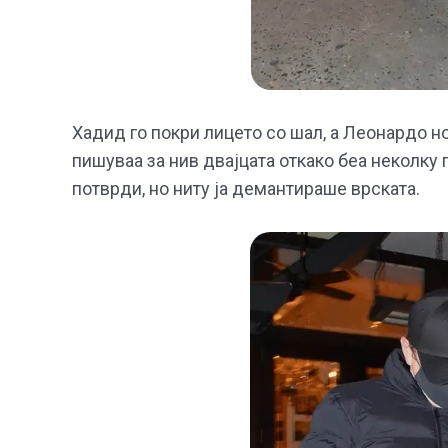
Хадид го покри лицето со шал, а Леонардо н
пишуваа за нив двајцата откако беа неколку 
потврди, но ниту ја демантираше врската.