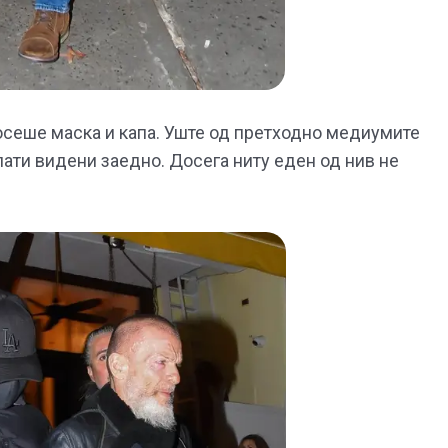
осеше маска и капа. Уште од претходно медиумите
пати видени заедно. Досега ниту еден од нив не