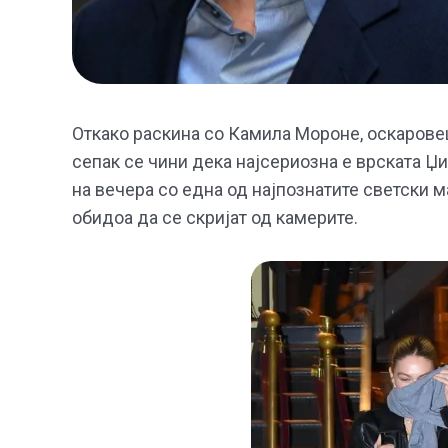
Откако раскина со Камила Мороне, оскаровец
сепак се чини дека најсериозна е врската Џ
на вечера со една од најпознатите светски 
обидоа да се скријат од камерите.