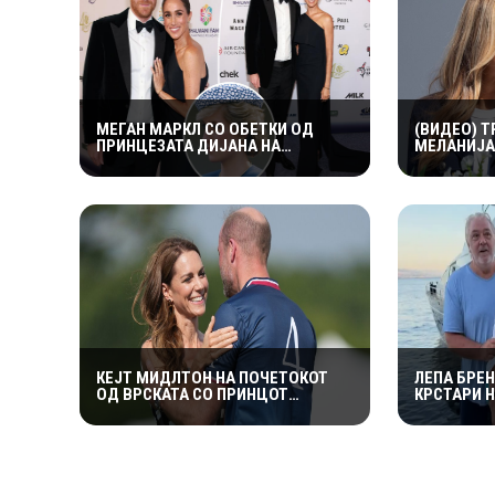
МЕГАН МАРКЛ СО ОБЕТКИ ОД
(ВИДЕО) 
ПРИНЦЕЗАТА ДИЈАНА НА
МЕЛАНИЈА 
РОМАНТИЧНА ВЕЧЕР СО ПРИНЦОТ
„МИ ВЕЛИ 
ХАРИ ВО КАНАДА
ПРЕТСЕДА
КЕЈТ МИДЛТОН НА ПОЧЕТОКОТ
ЛЕПА БРЕ
ОД ВРСКАТА СО ПРИНЦОТ
КРСТАРИ 
ВИЛИЈАМ ДОБИЛА НЕПРИЈАТНО
МОРЕ ВО 
ПРЕДУПРЕДУВАЊЕ: „СЕ МАЖИШ
ВО ПОГРЕШНО СЕМЕЈСТВО“