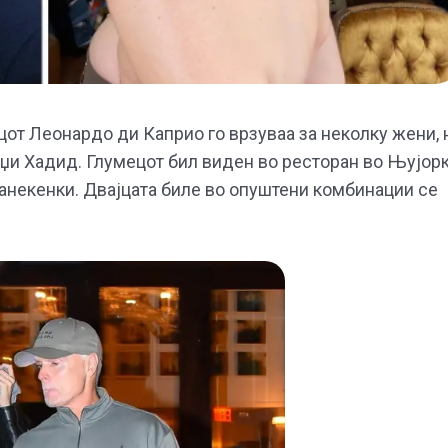
от Леонардо ди Каприо го врзуваа за неколку жени, 
иџи Хадид. Глумецот бил виден во ресторан во Њујор
манекенки. Двајцата биле во опуштени комбинации се