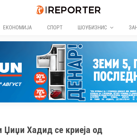
ЕКОНОМИЈА
СПОРТ
ШОУБИЗНИС
ЗА
и Џиџи Хадид се криеја од