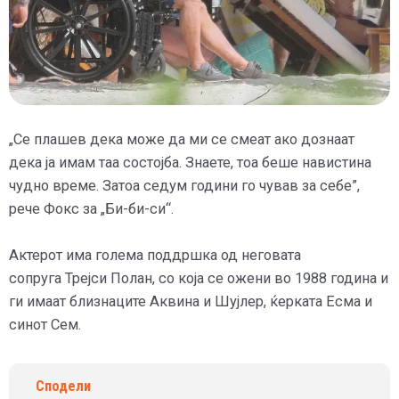
„Се плашев дека може да ми се смеат ако дознаат
дека ја имам таа состојба. Знаете, тоа беше навистина
чудно време. Затоа седум години го чував за себе”,
рече Фокс за „Би-би-си“.
Актерот има голема поддршка од неговата
сопруга Трејси Полан, со која се ожени во 1988 година и
ги имаат близнаците Аквина и Шујлер, ќерката Есма и
синот Сем.
Сподели