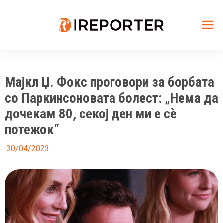
Skip
to
content
Mai
Me
Мајкл Џ. Фокс проговори за борбата
со Паркинсоновата болест: „Нема да
дочекам 80, секој ден ми е сè
потежок“
30/04/2023