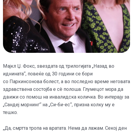
Мајкл Џ. Фокс, ѕвездата од трилогијата „Назад во
иднината“, повеќе од 30 години се бори
со Паркинсонова болест, а во последно време неговата
здравствена состојба е сè полоша. Глумецот мора да
движи со помош на инвалидска количка. Во интервју за
„Сандеј морнинг“ на „Си-би-ес“, призна колку му е
тешко.
„Да, смртта тропа на вратата. Нема да лажам. Секој ден