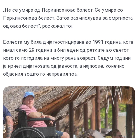
„Не се умира од Паркинсонова болест. Се умира со
Паркинсонова болест. Затоа размислував за смртноста
од оваа болест“, раскажал тој.
Болеста му била дијагностицирана во 1991 година, кога
имал само 29 години и бил еден од ретките во светот
кого го погодила на многу рана возраст. Седум години
ја криел дијагнозата од јавноста, а најпосле, конечно
објаснил зошто го направил тоа.