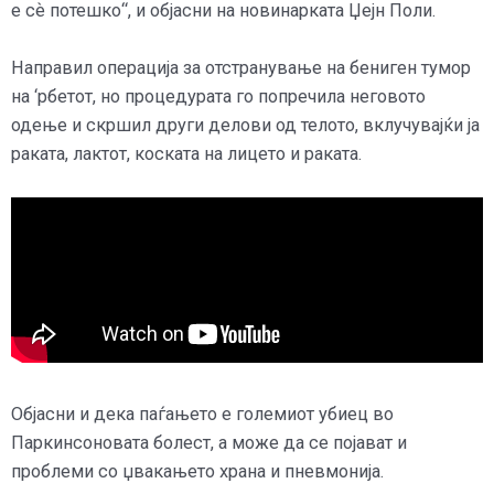
е сѐ потешко“, и објасни на новинарката Џејн Поли.
Направил операција за отстранување на бениген тумор
на ‘рбетот, но процедурата го попречила неговото
одење и скршил други делови од телото, вклучувајќи ја
раката, лактот, коската на лицето и раката.
Објасни и дека паѓањето е големиот убиец во
Паркинсоновата болест, а може да се појават и
проблеми со џвакањето храна и пневмонија.