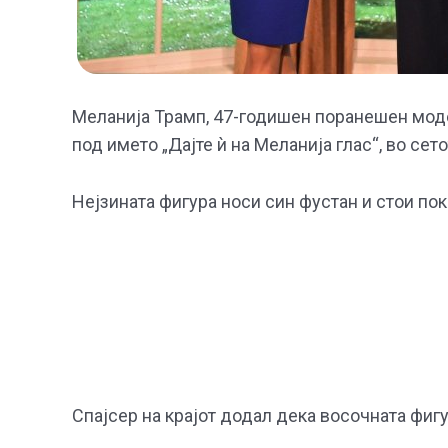
Меланија Трамп, 47-годишен поранешен моде
под името „Дајте ѝ на Меланија глас“, во сет
Нејзината фигура носи син фустан и стои по
Спајсер на крајот додал дека восочната фиг