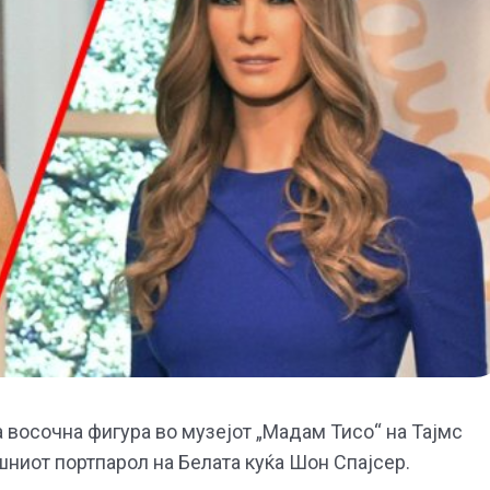
 восочна фигура во музејот „Мадам Тисо“ на Тајмс
шниот портпарол на Белата куќа Шон Спајсер.