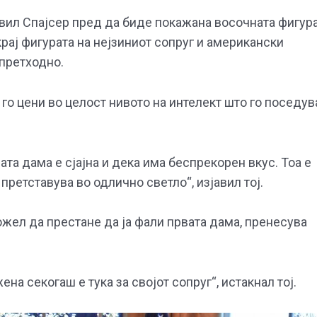
јавил Спајсер пред да биде покажана восочната фигур
крај фигурата на нејзиниот сопруг и американски
 претходно.
го цени во целост нивото на интелект што го поседув
та дама е сјајна и дека има беспрекорен вкус. Тоа е
претставува во одлично светло“, изјавил тој.
жел да престане да ја фали првата дама, пренесува
ена секогаш е тука за својот сопруг“, истакнал тој.