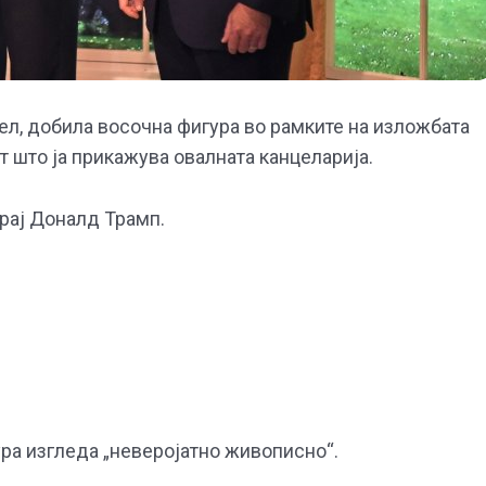
л, добила восочна фигура во рамките на изложбата
от што ја прикажува овалната канцеларија.
крај Доналд Трамп.
ура изгледа „неверојатно живописно“.