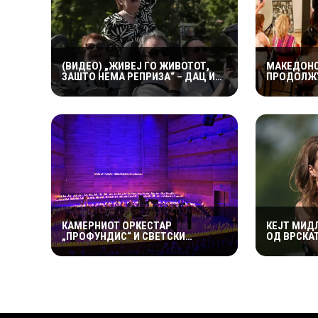
(ВИДЕО) „ЖИВЕЈ ГО ЖИВОТОТ,
МАКЕДОНС
ЗАШТО НЕМА РЕПРИЗА“ – ДАЦ И
ПРОДОЛЖУ
АЛЕКСАНДАР СО МАРИЈАНА И
КУЛТУРНИ
РОСАНА ЈА ПРЕТСТАВИЈА
ИНТЕРЕС З
„ЗАСЕКОГАШ МЛАДИ“
МАКЕДОНС
КАМЕРНИОТ ОРКЕСТАР
КЕЈТ МИД
„ПРОФУНДИС“ И СВЕТСКИ
ОД ВРСКА
ПОЗНАТИОТ ВИОЛИНИСТ СТЕФАН
ВИЛИЈАМ 
МИЛЕНКОВИЌ СО СПЕКТАКУЛАРЕН
ПРЕДУПРЕ
„CANDLELIGHT“ КОНЦЕРТ НА
ВО ПОГРЕ
„ОХРИДСКО ЛЕТО“