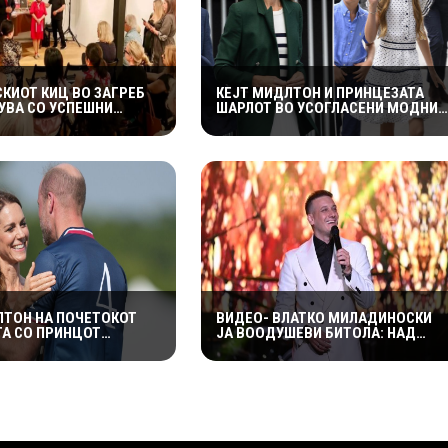
КИОТ КИЦ ВО ЗАГРЕБ
КЕЈТ МИДЛТОН И ПРИНЦЕЗАТА
ВА СО УСПЕШНИ
ШАРЛОТ ВО УСОГЛАСЕНИ МОДНИ
 НАСТАНИ – ГОЛЕМ
КОМБИНАЦИИ НА ИГРИТЕ НА
А „ИСТОРИЈА НА
КОМОНВЕЛТОТ – КРАЛСКОТО
КАТА РОК МУЗИКА“
СЕМЕЈСТВО ГО ПРИВЛЕЧЕ
ЦЕЛОТО ВНИМАНИЕ
ЛТОН НА ПОЧЕТОКОТ
ВИДЕО- ВЛАТКО МИЛАДИНОСКИ
ТА СО ПРИНЦОТ
ЈА ВООДУШЕВИ БИТОЛА: НАД
ДОБИЛА НЕПРИЈАТНО
2.500 ПОСЕТИТЕЛИ УЖИВАА ВО
ДУВАЊЕ: „СЕ МАЖИШ
СПЕКТАКЛОТ ВО ХЕРАКЛЕЈА
ШНО СЕМЕЈСТВО“