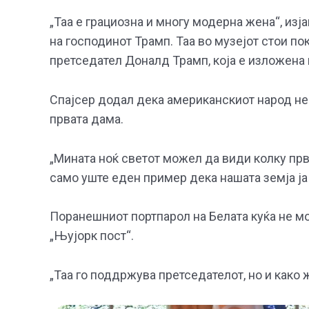
„Таа е грациозна и многу модерна жена“, из
на господинот Трамп. Таа во музејот стои по
претседател Доналд Трамп, која е изложена
Спајсер додал дека американскиот народ не 
првата дама.
„Мината ноќ светот можел да види кoлку прва
само уште еден пример дека нашата земја ја 
Поранешниот портпарол на Белата куќа не мо
„Њујорк пост“.
„Таа го поддржува претседателот, но и како ж