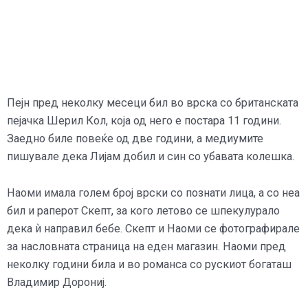
Пејн пред неколку месеци бил во врска со британската
пејачка Шерил Кол, која од него е постара 11 години.
Заедно биле повеќе од две години, а медиумите
пишувале дека Лијам добил и син со убавата колешка.
Наоми имала голем број врски со познати лица, а со неа
бил и раперот Скепт, за кого летово се шпекулурало
дека ѝ направил бебе. Скепт и Наоми се фотографирале
за насловната страница на еден магазин. Наоми пред
неколку години била и во романса со рускиот богаташ
Владимир Дорониј.