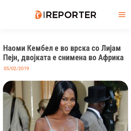
Skip
to
content
Mai
Me
Наоми Кембел е во врска со Лијам
Пејн, двојката е снимена во Африка
05/02/2019