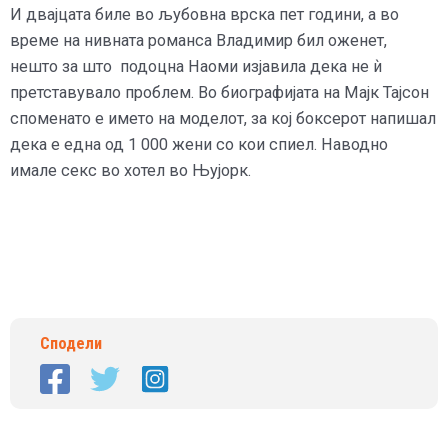
И двајцата биле во љубовна врска пет години, а во
време на нивната романса Владимир бил оженет,
нешто за што подоцна Наоми изјавила дека не ѝ
претставувало проблем. Во биографијата на Мајк Тајсон
споменато е името на моделот, за кој боксерот напишал
дека е една од 1 000 жени со кои спиел. Наводно
имале секс во хотел во Њујорк.
Сподели