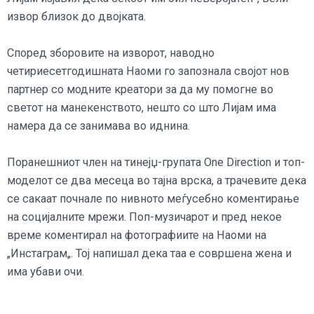
извор близок до двојката.
Според зборовите на изворот, наводно
четириесетгодишната Наоми го запознала својот нов
партнер со модните креатори за да му помогне во
светот на манекенството, нешто со што Лијам има
намера да се занимава во иднина.
Поранешниот член на тинејџ-групата One Direction и топ-
моделот се два месеца во тајна врска, а трачевите дека
се сакаат почнале по нивното меѓусебно коментирање
на социјалните мрежи. Поп-музичарот и пред некое
време коментирал на фотографиите на Наоми на
„Инстаграм„. Тој напишал дека таа е совршена жена и
има убави очи.