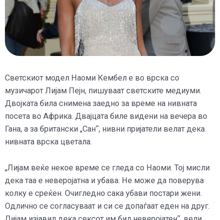
Светскиот модел Наоми Кембел е во врска со
музичарот Лијам Пејн, пишуваат светските медиуми.
Двојката била снимена заедно за време на нивната
посета во Африка. Двајцата биле видени на вечера во
Гана, а за британски „Сан“, нивни пријатели велат дека
нивната врска цветала.
„Лијам веќе некое време се гледа со Наоми. Тој мисли
дека таа е неверојатна и убава. Не може да поверува
колку е среќен. Очигледно сака убави постари жени.
Одлично се согласуваат и си се допаѓаат еден на друг.
Лијам изјавил дека сексот им бил неверојатен“, вели