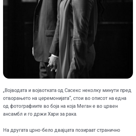
„Војводата и војвотката од Сасекс неколку минути пред
отворањето на церемонијата“, стои во описот на една
од фотографиите во боја на која Меган е во црвен
ансамбл и го држи Хари за рака.
На другата црно-бело двајцата позираат странично