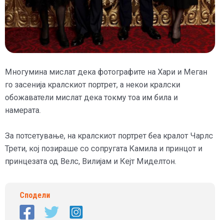
Многумина мислат дека фотографите на Хари и Меган
го засенија кралскиот портрет, а некои кралски
обожаватели мислат дека токму тоа им била и
намерата.
За потсетување, на кралскиот портрет беа кралот Чарлс
Трети, кој позираше со сопругата Камила и принцот и
принцезата од Велс, Вилијам и Кејт Миделтон.
Сподели