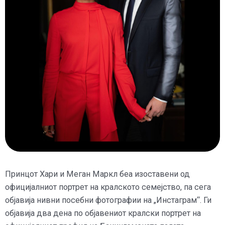
Принцот Хари и Меган Маркл беа изоставени од
официјалниот портрет на кралското семејство, па сега
објавија нивни посебни фотографии на „Инстаграм“. Ги
објавија два дена по објавениот кралски портрет на