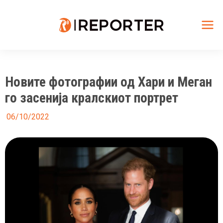
Skip
to
content
Mai
Me
Новите фотографии од Хари и Меган
го засенија кралскиот портрет
06/10/2022