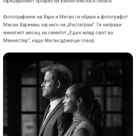
официјалниот профил на Бакингемската палата.
Фотографиите на Хари и Меган ги објави и фотографот
Мисан Хариман, кај него на „Инстаграм“. Ги направи
минатиот месец на самитот „Еден млад свет во
Манчестер“, каде Меган држеше говор.