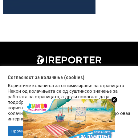
Согласност за колачиња (cookies)
Користиме колачиња за оптимизирање на страницата.
Некои од колачињата се од суштинско значење за
работата на страницата, а други помагаат да ја
подобриме оваа интернет страница и вашето
корисничко искуство. Напомена: задолжителните
колачиња се неопходни за користење и пристап до оваа
Импресум
Маркетинг
Контакт
Услови за користење
интернет страница.
Прочитај повеќе
Прифати колачиња
Copyright © 2026 Reporter.mk | Member of Clip Media Group